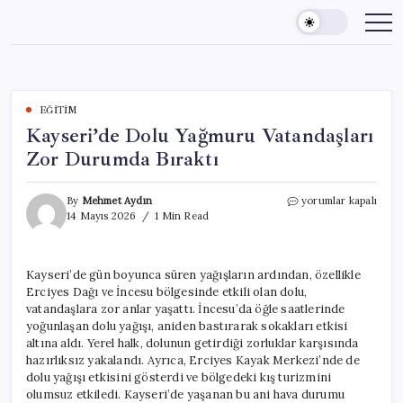
Skip
to
content
EĞITIM
Kayseri’de Dolu Yağmuru Vatandaşları
Zor Durumda Bıraktı
Kayseri’de
By
Mehmet Aydın
yorumlar kapalı
Dolu
14 Mayıs 2026
1 Min Read
Yağmuru
Vatandaşları
Zor
Kayseri’de gün boyunca süren yağışların ardından, özellikle
Durumda
Erciyes Dağı ve İncesu bölgesinde etkili olan dolu,
Bıraktı
için
vatandaşlara zor anlar yaşattı. İncesu’da öğle saatlerinde
yoğunlaşan dolu yağışı, aniden bastırarak sokakları etkisi
altına aldı. Yerel halk, dolunun getirdiği zorluklar karşısında
hazırlıksız yakalandı. Ayrıca, Erciyes Kayak Merkezi’nde de
dolu yağışı etkisini gösterdi ve bölgedeki kış turizmini
olumsuz etkiledi. Kayseri’de yaşanan bu ani hava durumu