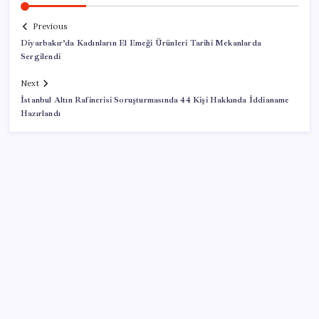
Previous
Diyarbakır’da Kadınların El Emeği Ürünleri Tarihi Mekanlarda
Sergilendi
Next
İstanbul Altın Rafinerisi Soruşturmasında 44 Kişi Hakkında İddianame
Hazırlandı
SON YAZILAR
Tarayıcıda Yapay Zeka: Android Chrome’a Gemini