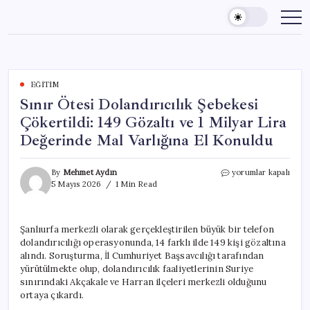
Skip
to
content
EĞITIM
Sınır Ötesi Dolandırıcılık Şebekesi
Çökertildi: 149 Gözaltı ve 1 Milyar Lira
Değerinde Mal Varlığına El Konuldu
Sınır
By
Mehmet Aydın
yorumlar kapalı
Ötesi
5 Mayıs 2026
1 Min Read
Dolandırıcılık
Şebekesi
Çökertildi:
Şanlıurfa merkezli olarak gerçekleştirilen büyük bir telefon
149
dolandırıcılığı operasyonunda, 14 farklı ilde 149 kişi gözaltına
Gözaltı
ve
alındı. Soruşturma, İl Cumhuriyet Başsavcılığı tarafından
1
yürütülmekte olup, dolandırıcılık faaliyetlerinin Suriye
Milyar
sınırındaki Akçakale ve Harran ilçeleri merkezli olduğunu
Lira
ortaya çıkardı.
Değerinde