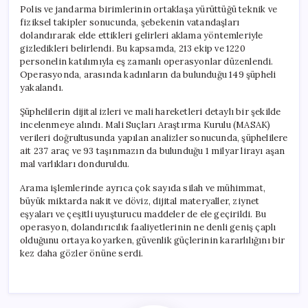
Mal
Polis ve jandarma birimlerinin ortaklaşa yürüttüğü teknik ve
Varlığına
fiziksel takipler sonucunda, şebekenin vatandaşları
El
dolandırarak elde ettikleri gelirleri aklama yöntemleriyle
Konuldu
gizledikleri belirlendi. Bu kapsamda, 213 ekip ve 1220
için
personelin katılımıyla eş zamanlı operasyonlar düzenlendi.
Operasyonda, arasında kadınların da bulunduğu 149 şüpheli
yakalandı.
Şüphelilerin dijital izleri ve mali hareketleri detaylı bir şekilde
incelenmeye alındı. Mali Suçları Araştırma Kurulu (MASAK)
verileri doğrultusunda yapılan analizler sonucunda, şüphelilere
ait 237 araç ve 93 taşınmazın da bulunduğu 1 milyar lirayı aşan
mal varlıkları donduruldu.
Arama işlemlerinde ayrıca çok sayıda silah ve mühimmat,
büyük miktarda nakit ve döviz, dijital materyaller, ziynet
eşyaları ve çeşitli uyuşturucu maddeler de ele geçirildi. Bu
operasyon, dolandırıcılık faaliyetlerinin ne denli geniş çaplı
olduğunu ortaya koyarken, güvenlik güçlerinin kararlılığını bir
kez daha gözler önüne serdi.