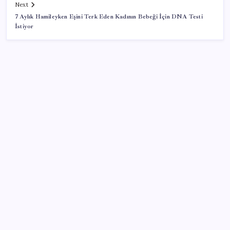
Next
7 Aylık Hamileyken Eşini Terk Eden Kadının Bebeği İçin DNA Testi
İstiyor
SON YAZILAR
Türkiye’ye gelen turistler alışveriş yapmadı, saçını
yaptırdı!
AB’den 348 uyduluk güvenlik iletişim ağına onay
Citi, üçüncü çeyrek petrol tahminini yükseltti
ABD’de kısa vadeli enflasyon beklentisi geriledi