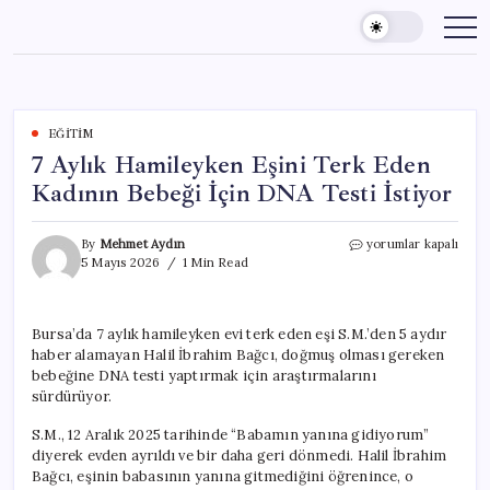
Skip
to
content
EĞITIM
7 Aylık Hamileyken Eşini Terk Eden
Kadının Bebeği İçin DNA Testi İstiyor
7
By
Mehmet Aydın
yorumlar kapalı
Aylık
5 Mayıs 2026
1 Min Read
Hamileyken
Eşini
Terk
Bursa’da 7 aylık hamileyken evi terk eden eşi S.M.’den 5 aydır
Eden
haber alamayan Halil İbrahim Bağcı, doğmuş olması gereken
Kadının
Bebeği
bebeğine DNA testi yaptırmak için araştırmalarını
İçin
sürdürüyor.
DNA
Testi
S.M., 12 Aralık 2025 tarihinde “Babamın yanına gidiyorum”
İstiyor
diyerek evden ayrıldı ve bir daha geri dönmedi. Halil İbrahim
için
Bağcı, eşinin babasının yanına gitmediğini öğrenince, o