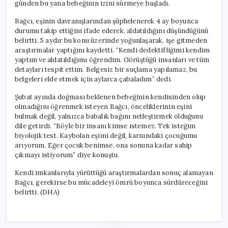
günden bu yana bebeğinin izini sürmeye başladı.
Bağcı, eşinin davranışlarından şüphelenerek 4 ay boyunca
durumu takip ettiğini ifade ederek, aldatıldığını düşündüğünü
belirtti. 5 aydır bu konu üzerinde yoğunlaşarak, işe gitmeden
araştırmalar yaptığını kaydetti. “Kendi dedektifliğimi kendim
yaptım ve aldatıldığımı öğrendim. Görüştüğü insanları ve tüm
detayları tespit ettim. Belgesiz bir suçlama yapılamaz, bu
belgeleri elde etmek için aylarca çabaladım” dedi.
Şubat ayında doğması beklenen bebeğinin kendisinden olup
olmadığını öğrenmek isteyen Bağcı, önceliklerinin eşini
bulmak değil, yalnızca babalık bağını netleştirmek olduğunu
dile getirdi. “Böyle bir insanı kimse istemez. Tek isteğim
biyolojik test. Kaybolan eşimi değil, karnındaki çocuğumu
arıyorum. Eğer çocuk benimse, ona sonuna kadar sahip
çıkmayı istiyorum” diye konuştu.
Kendi imkanlarıyla yürüttüğü araştırmalardan sonuç alamayan
Bağcı, gerekirse bu mücadeleyi ömrü boyunca sürdüreceğini
belirtti. (DHA)