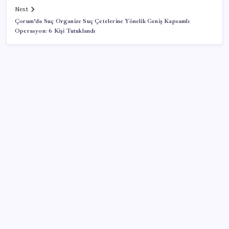
Next
Çorum’da Suç Organize Suç Çetelerine Yönelik Geniş Kapsamlı
Operasyon: 6 Kişi Tutuklandı
SON YAZILAR
Türkiye’ye gelen turistler alışveriş yapmadı, saçını
yaptırdı!
AB’den 348 uyduluk güvenlik iletişim ağına onay
Citi, üçüncü çeyrek petrol tahminini yükseltti
ABD’de kısa vadeli enflasyon beklentisi geriledi