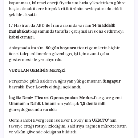
kapanması, küresel enerji fiyatlarını hızla yükseltirken gübre
başta olmak üzere birçok kritik ürünün sevkiyatını da ciddi
şekilde aksattı.
17 Haziran’da ABD ile İran arasında varılan
14 maddelik
mutabakat
kapsamında taraflar çatışmaları sona erdirmeyi
kabul etmişti.
Anlaşmada İran’ın,
60 gün boyunca
ticari gemilerin hiçbir
ücret talep edilmeden güvenli geçişi için azami çaba
göstermesi de yer alıyordu.
VURULAN GEMİNİN MENŞEİ
Perşembe günü saldırıya uğrayan yük gemisinin
Singapur
bayraklı
Ever Lovely
olduğu açıklandı.
İngiliz Deniz Ticaret Operasyonları Merkezi’
ne göre gemi,
Umman
‘ın
Dahit Limanı
‘nın yaklaşık
7,5 deniz mili
güneydoğusunda vuruldu.
Gemi sahibi Evergreen ise Ever Lovely’nin
UKMTO
‘nun
tavsiye ettiği rotayı izlediğini, saldırıya rağmen mürettebatın
ve yükün güvende olduğunu bildirdi.