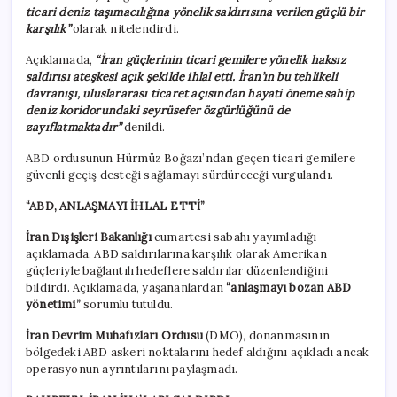
ticari deniz taşımacılığına yönelik saldırısına verilen güçlü bir
karşılık”
olarak nitelendirdi.
Açıklamada,
“İran güçlerinin ticari gemilere yönelik haksız
saldırısı ateşkesi açık şekilde ihlal etti. İran’ın bu tehlikeli
davranışı, uluslararası ticaret açısından hayati öneme sahip
deniz koridorundaki seyrüsefer özgürlüğünü de
zayıflatmaktadır”
denildi.
ABD ordusunun Hürmüz Boğazı’ndan geçen ticari gemilere
güvenli geçiş desteği sağlamayı sürdüreceği vurgulandı.
“ABD, ANLAŞMAYI İHLAL ETTİ”
İran Dışişleri Bakanlığı
cumartesi sabahı yayımladığı
açıklamada, ABD saldırılarına karşılık olarak Amerikan
güçleriyle bağlantılı hedeflere saldırılar düzenlendiğini
bildirdi. Açıklamada, yaşananlardan
“anlaşmayı bozan ABD
yönetimi”
sorumlu tutuldu.
İran Devrim Muhafızları Ordusu
(DMO), donanmasının
bölgedeki ABD askeri noktalarını hedef aldığını açıkladı ancak
operasyonun ayrıntılarını paylaşmadı.