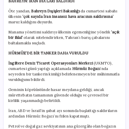
BAHREYN: İRAN İHA’LARI SALDIRDI
Öte yandan,
Bahreyn Dışişleri Bakanlığı
da cumartesi sabahı
ülkenin
‘çok sayıda İran insansız hava aracının saldırısına’
maruz kaldığını duyurdu.
Manama yönetimi saldırıyı ülkenin egemenliğine yönelik
‘açık
bir ihlal’
olarak nitelendirirken, Tahran’ı barış çabalarını
baltalamakla suçladı.
HÜRMÜZ’DE BİR TANKER DAHA VURULDU
İngiltere Deniz Ticaret Operasyonları Merkezi
(UKMTO),
cumartesi günü yaptığı açıklamada
Hürmüz Boğazı
‘nda
seyreden bir tankerin kimliği belirlenemeyen bir mühimmatla
vurulduğunu bildirdi.
Geminin köprüüstünde hasar meydana geldiği, ancak
mürettebatın tamamının güvende olduğu ve çevresel bir
kirlilik yaşanmadığı belirtildi.
İran, ABD ve İsrail’in şubat ayı sonunda başlattığı saldırıların
ardından Hürmüz Boğazı’nı fiilen kapatmıştı.
Petrol ve doğal gaz sevkiyatının ana güzergâhı olan boğazın