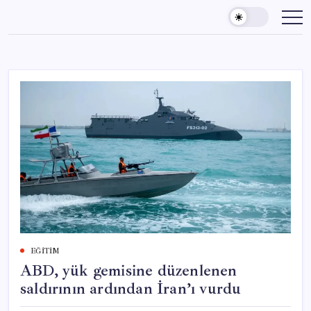
Skip
to
content
EĞITIM
ABD, yük gemisine düzenlenen
saldırının ardından İran’ı vurdu