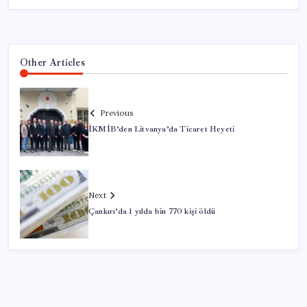
Other Articles
Previous
İKMİB’den Litvanya’da Ticaret Heyeti
Next
Çankırı’da 1 yılda bin 770 kişi öldü