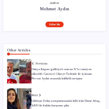
Author
Mehmet Aydın
Follow Me
Other Articles
Previous
Dünya Kupası galibiyeti sonrası X’te tansiyon
yükseldi: Gazeteci Cüneyt Özdemir ile iş insanı
Nevzat Aydın arasında küfürlü tartışma
Next
Gülistan Doku soruşturmasında kilit isim Umut Altaş,
ABD’de hakim karşısına çıktı