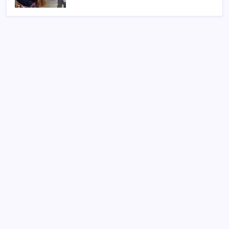
SON YAZILAR
Meta’dan Yazılımcılar için Yeni Araç: Muse Code
CarrefourSA’dan dikkat çeken ‘alkol’ kararı: Stoklar
bitince satış sona erecek iddiası…
İmamoğlu’na bir ‘erişim engeli’ daha: Görünmez
kılındı!
İngiltere’de siber saldırı: 100 binden fazla polise ait
bilgiler sızdırıldı