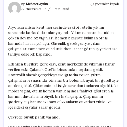
Afyonkarahisar’da
By
Mehmet Aydın
yorumlar kapalı
Otel
27 Haziran 2026
1 Min Read
Yıkımında
Çökme
Panik
Afyonkarahisar kent merkezinde eski bir otelin yıkımı
Yarattı
sırasında korku dolu anlar yaşandı. Yıkım esnasında aniden
için
çöken dev moloz yığınları, hemen bitişikte bulunan bir iş
hanında hasara yol açtı. Güvenlik gerekçesiyle yıkım
çalışmaları tamamen durdurulurken, zarar gören iş yerleri ise
tahliye edilerek kapatıldı.
Edinilen bilgilere göre olay, kent merkezinde yıkımına karar
verilen eski Çakmak Otel’in binasında meydana geldi.
Kontrollü olarak gerçekleştirildiği iddia edilen yıkım
çalışmaları esnasında, binanın bir bölümü büyük bir gürültüyle
aniden çöktü. Çökmenin etkisiyle savrulan tonlarca ağırlıktaki
moloz yığını, otelin hemen yanı başında faaliyet gösteren iş
hanının duvarlarına büyük bir hızla çarptı. Çarpmanın
şiddetiyle iş hanındaki bazı dükkanların duvarları yıkıldı ve
içerideki eşyalar zarar gördü.
Çevrede büyük panik yaşandı