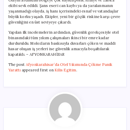
Olayın ardından bölgeye çok sayıda polis, itfaiye ve zabıta
ekibi sevk edildi. Şans eseri can kaybı ya da yaralanmanın
yaşanmadığı olayda, iş hanı içerisindeki esnaf ve vatandaşlar
büyük korku yaşadı. Ekipler, yeni bir göçük riskine karşı çevre
güvenliğini en üst seviyeye çıkardı.
Yapılan ilk incelemelerin ardından, güvenlik gerekçesiyle otel
binasındaki tüm yıkım çalışmaları ikinci bir emre kadar
durduruldu. Molozların baskısıyla duvarları çöken ve maddi
hasar oluşan iş yerleri ise güvenlik amacıyla boşaltılarak
kapatıldı. – AFYONKARAHİSAR
The post
Afyonkarahisar’da Otel Yıkımında Çökme Panik
Yarattı
appeared first on
Kilis Egitim
.