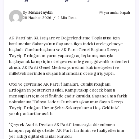
AK
By
Mehmet Aydın
yorumlar kapalı
Parti
26 Haziran 2026
2 Min Read
yarın
kampa
giriyor!
AK Parti’nin 33. İstişare ve Değerlendirme Toplantısı için
Otele
katılımcılar Sakarya’nın Sapanca ilçesindeki otele gelmeye
girişler
başladı:
başladı. Cumhurbaşkanı ve AK Parti Genel Başkanı Recep
Gözler
Tayyip Erdoğan’ın yarın yapacağı açılış konuşmasıyla
Cumhurbaşkanı
başlayacak kamp için otel çevresinde geniş güvenlik önlemleri
Erdoğan’ın
alındı. AK Parti Genel Merkez yönetimi, kabine üyeleri ve
vereceği
milletvekillerinden oluşan katılımcılar, otele giriş yaptı.
mesajlarda
için
Otel ve çevresine AK Parti flamaları, Cumhurbaşkanı
Erdoğan’ın posterleri asıldı. Kampı takip edecek basın
mensupları için otel önünde çadır kuruldu. Sapanca’nın farklı
noktalarına “Dünya Lideri Cumhurbaşkanımız Sayın Recep
Tayyip Erdoğan Huzur Şehri Sakarya’mıza Hoş Geldiniz”
yazılı pankartlar asıldı.
“Çeyrek Asırlık Destan AK Parti” temasıyla düzenlenen
kampın yapıldığı otelde, AK Parti tarihinin ve faaliyetlerinin
yer aldığı dijital ekranlar kuruldu.