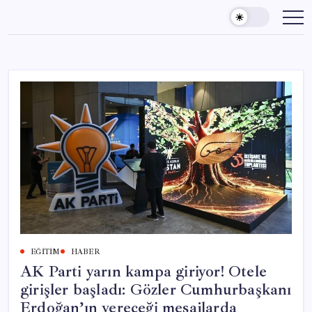
Skip
to
content
EĞITIM
HABER
AK Parti yarın kampa giriyor! Otele
girişler başladı: Gözler Cumhurbaşkanı
Erdoğan’ın vereceği mesajlarda