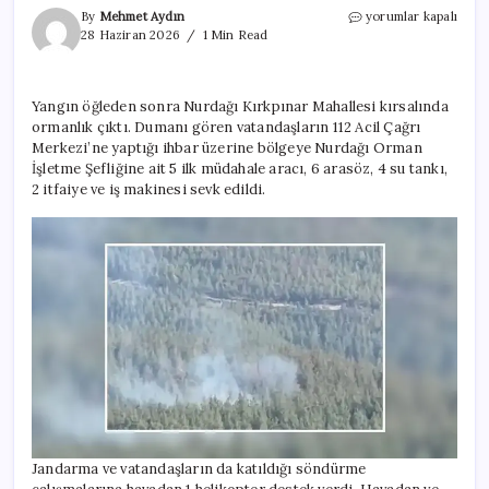
Gaziantep’te
By
Mehmet Aydın
yorumlar kapalı
orman
28 Haziran 2026
1 Min Read
yangını!
Havadan
ve
Yangın öğleden sonra Nurdağı Kırkpınar Mahallesi kırsalında
karadan
ormanlık çıktı. Dumanı gören vatandaşların 112 Acil Çağrı
müdahale
için
Merkezi’ne yaptığı ihbar üzerine bölgeye Nurdağı Orman
İşletme Şefliğine ait 5 ilk müdahale aracı, 6 arasöz, 4 su tankı,
2 itfaiye ve iş makinesi sevk edildi.
Jandarma ve vatandaşların da katıldığı söndürme