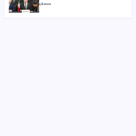
çıkmazı
SON YAZILAR
Redmi 17 ve 17 5G 7.500 mAh Batarya ile Tanıtıldı
Türkiye, Suudi Arabistan ve Pakistan üçlü savunma
anlaşması imzaladı
iPhone 18 Pro Fiyatı Ne Kadar Artacak?
Otel doluluk oranlarında beş yılın düşük Haziran ayı
Bloomberg Businessweek Türkiye’nin 142. sayısı çıktı