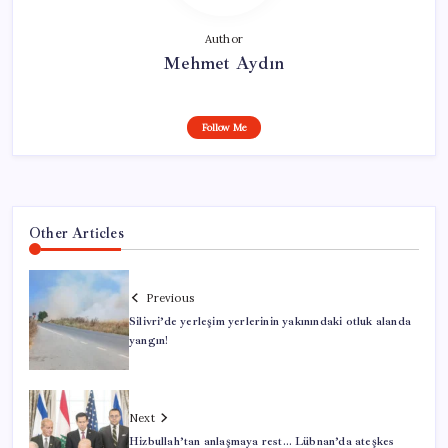
Author
Mehmet Aydın
Follow Me
Other Articles
Previous
Silivri’de yerleşim yerlerinin yakınındaki otluk alanda
yangın!
Next
Hizbullah’tan anlaşmaya rest… Lübnan’da ateşkes