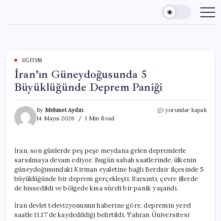
Skip
to
content
EĞITIM
İran’ın Güneydoğusunda 5
Büyüklüğünde Deprem Paniği
İran’ın
By
Mehmet Aydın
yorumlar kapalı
Güneydoğusunda
14 Mayıs 2026
1 Min Read
5
Büyüklüğünde
Deprem
İran, son günlerde peş peşe meydana gelen depremlerle
Paniği
sarsılmaya devam ediyor. Bugün sabah saatlerinde, ülkenin
için
güneydoğusundaki Kirman eyaletine bağlı Berdsir ilçesinde 5
büyüklüğünde bir deprem gerçekleşti. Sarsıntı, çevre illerde
de hissedildi ve bölgede kısa süreli bir panik yaşandı.
İran devlet televizyonunun haberine göre, depremin yerel
saatle 11.17’de kaydedildiği belirtildi. Tahran Üniversitesi