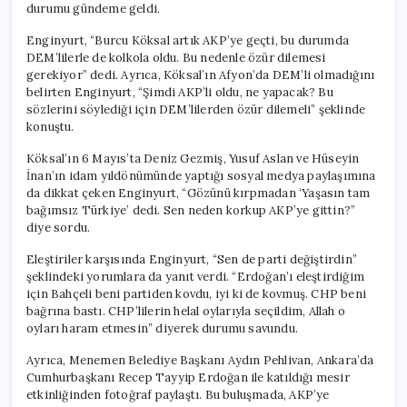
durumu gündeme geldi.
Enginyurt, “Burcu Köksal artık AKP’ye geçti, bu durumda
DEM’lilerle de kolkola oldu. Bu nedenle özür dilemesi
gerekiyor” dedi. Ayrıca, Köksal’ın Afyon’da DEM’li olmadığını
belirten Enginyurt, “Şimdi AKP’li oldu, ne yapacak? Bu
sözlerini söylediği için DEM’lilerden özür dilemeli” şeklinde
konuştu.
Köksal’ın 6 Mayıs’ta Deniz Gezmiş, Yusuf Aslan ve Hüseyin
İnan’ın idam yıldönümünde yaptığı sosyal medya paylaşımına
da dikkat çeken Enginyurt, “Gözünü kırpmadan ‘Yaşasın tam
bağımsız Türkiye’ dedi. Sen neden korkup AKP’ye gittin?”
diye sordu.
Eleştiriler karşısında Enginyurt, “Sen de parti değiştirdin”
şeklindeki yorumlara da yanıt verdi. “Erdoğan’ı eleştirdiğim
için Bahçeli beni partiden kovdu, iyi ki de kovmuş. CHP beni
bağrına bastı. CHP’lilerin helal oylarıyla seçildim, Allah o
oyları haram etmesin” diyerek durumu savundu.
Ayrıca, Menemen Belediye Başkanı Aydın Pehlivan, Ankara’da
Cumhurbaşkanı Recep Tayyip Erdoğan ile katıldığı mesir
etkinliğinden fotoğraf paylaştı. Bu buluşmada, AKP’ye