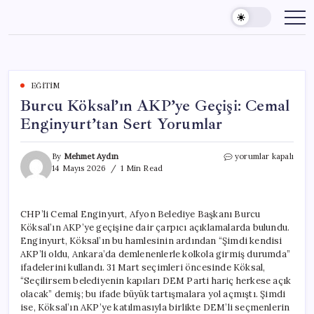
Skip
to
content
EĞITIM
Burcu Köksal’ın AKP’ye Geçişi: Cemal
Enginyurt’tan Sert Yorumlar
Burcu
By
Mehmet Aydın
yorumlar kapalı
Köksal’ın
14 Mayıs 2026
1 Min Read
AKP’ye
Geçişi:
Cemal
CHP’li Cemal Enginyurt, Afyon Belediye Başkanı Burcu
Enginyurt’tan
Köksal’ın AKP’ye geçişine dair çarpıcı açıklamalarda bulundu.
Sert
Yorumlar
Enginyurt, Köksal’ın bu hamlesinin ardından “Şimdi kendisi
için
AKP’li oldu, Ankara’da demlenenlerle kolkola girmiş durumda”
ifadelerini kullandı. 31 Mart seçimleri öncesinde Köksal,
“Seçilirsem belediyenin kapıları DEM Parti hariç herkese açık
olacak” demiş; bu ifade büyük tartışmalara yol açmıştı. Şimdi
ise, Köksal’ın AKP’ye katılmasıyla birlikte DEM’li seçmenlerin