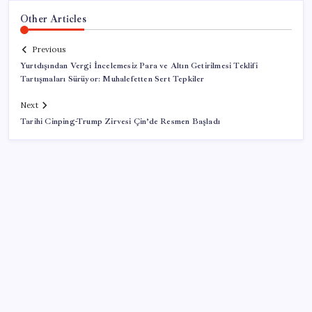
Other Articles
Previous
Yurtdışından Vergi İncelemesiz Para ve Altın Getirilmesi Teklifi
Tartışmaları Sürüyor: Muhalefetten Sert Tepkiler
Next
Tarihi Cinping-Trump Zirvesi Çin’de Resmen Başladı
SON YAZILAR
Türkiye’ye gelen turistler alışveriş yapmadı, saçını