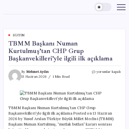
Skip
to
content
EĞITIM
TBMM Başkanı Numan
Kurtulmuş’tan CHP Grup
Başkanvekilleri’yle ilgili ilk açıklama
TBMM
By
Mehmet Aydın
yorumlar kapalı
Başkanı
13 Haziran 2026
1 Min Read
Numan
Kurtulmuş’tan
CHP
Grup
Başkanvekilleri’yle
ilgili
TBMM Başkanı Numan Kurtulmuş’tan CHP Grup
ilk
Başkanvekilleri’yle ilgili ilk açıklama Posted on 13 Haziran
açıklama
2026 by Yusuf Arslan Türkiye Büyük Millet Meclisi (TBMM)
için
Başkanı Numan Kurtulmuş, “mutlak butlan” kararı sonrası