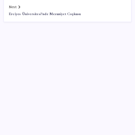
Next
Erciyes Üniversitesi’nde Mezuniyet Coşkusu
SON YAZILAR
AB’den 348 uyduluk güvenlik iletişim ağına onay
Citi, üçüncü çeyrek petrol tahminini yükseltti
ABD’de kısa vadeli enflasyon beklentisi geriledi
CHP Mut ve Silifke İlçe Başkanlıklarında toplu istifa:
YENİ Parti’ye katılma kararı aldılar