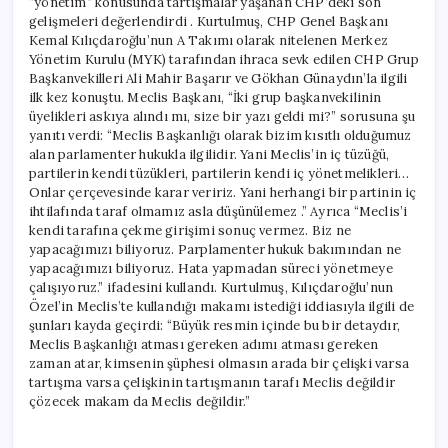
“yönetim” konusunda tartışmalar yaşanan CHP’deki son
gelişmeleri değerlendirdi . Kurtulmuş, CHP Genel Başkanı
Kemal Kılıçdaroğlu’nun A Takımı olarak nitelenen Merkez
Yönetim Kurulu (MYK) tarafından ihraca sevk edilen CHP Grup
Başkanvekilleri Ali Mahir Başarır ve Gökhan Günaydın’la ilgili
ilk kez konuştu. Meclis Başkanı, “İki grup başkanvekilinin
üyelikleri askıya alındı mı, size bir yazı geldi mi?” sorusuna şu
yanıtı verdi: “Meclis Başkanlığı olarak bizim kısıtlı olduğumuz
alan parlamenter hukukla ilgilidir. Yani Meclis’in iç tüzüğü,
partilerin kendi tüzükleri, partilerin kendi iç yönetmelikleri…
Onlar çerçevesinde karar veririz. Yani herhangi bir partinin iç
ihtilafında taraf olmamız asla düşünülemez .” Ayrıca “Meclis’i
kendi tarafına çekme girişimi sonuç vermez. Biz ne
yapacağımızı biliyoruz. Parplamenter hukuk bakımından ne
yapacağımızı biliyoruz. Hata yapmadan süreci yönetmeye
çalışıyoruz.” ifadesini kullandı. Kurtulmuş, Kılıçdaroğlu’nun
Özel’in Meclis’te kullandığı makamı istediği iddiasıyla ilgili de
şunları kayda geçirdi: “Büyük resmin içinde bu bir detaydır,
Meclis Başkanlığı atması gereken adımı atması gereken
zaman atar, kimsenin şüphesi olmasın arada bir çelişki varsa
tartışma varsa çelişkinin tartışmanın tarafı Meclis değildir
çözecek makam da Meclis değildir.”