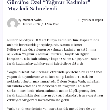
Günü’ne Özel “Yağmur Kadınlar”
Müzikali Sahnelendi
Nilüfer’de
By
Mehmet Aydın
yorumlar kapalı
8
13 Haziran 2026
1 Min Read
Mart
Dünya
Kadınlar
Nilüfer Belediyesi, 8 Mart Dünya Kadınlar Günü kapsamında
Günü’ne
anlamlı bir etkinlik gerçekleştirdi. Nazım Hikmet
Özel
“Yağmur
Kültürevi’nde düzenlenen ve yalnızca kadınların katılımına
Kadınlar”
açık olan “Yağmur Kadınlar” müzikali, büyük bir ilgiyle
Müzikali
karşılandı. Müzikali sahneye koyan Özlem Doğuş Varlı, sekiz
Sahnelendi
farklı kadının hayat hikayesini izleyicilere aktardı.
için
“Yağmurun hafızası” teması etrafında şekillenen bu eser, farklı
yaşam deneyimlerine ve acılara sahip kadınları ortak bir
noktada buluşturmayı amaçladı. Özlem Doğuş Varlı, müzikali
sırasında kendi söz ve bestesi olan “Yağmur Kadınlar”
şarkısını seslendirirken, sahnede açılan küçük şemsiyeler,
farklı kadın hikâyelerini aynı gökyüzü altında bir araya getiren
etkileyici bir görsel metafor haline geldi.
Varlı, kendi eserlerinin yanı sıra tanıdık melodilere de yer