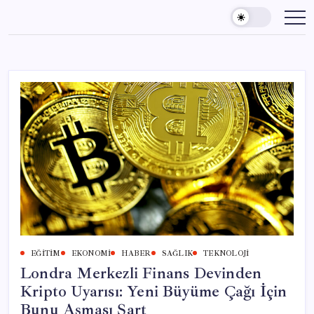
Skip
to
content
EĞITIM
EKONOMI
HABER
SAĞLIK
TEKNOLOJI
Londra Merkezli Finans Devinden
Kripto Uyarısı: Yeni Büyüme Çağı İçin
Bunu Aşması Şart