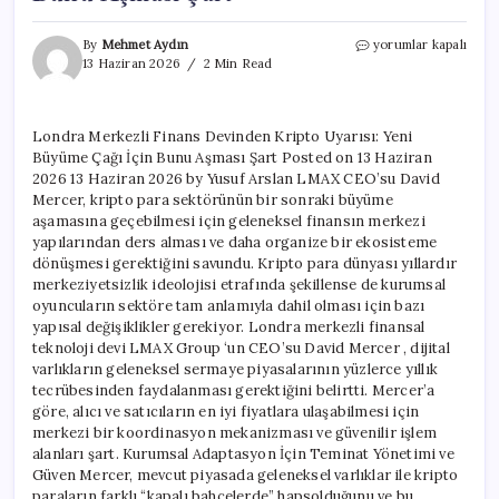
Londra
By
Mehmet Aydın
yorumlar kapalı
Merkezli
13 Haziran 2026
2 Min Read
Finans
Devinden
Kripto
Londra Merkezli Finans Devinden Kripto Uyarısı: Yeni
Uyarısı:
Büyüme Çağı İçin Bunu Aşması Şart Posted on 13 Haziran
Yeni
Büyüme
2026 13 Haziran 2026 by Yusuf Arslan LMAX CEO’su David
Çağı
Mercer, kripto para sektörünün bir sonraki büyüme
İçin
aşamasına geçebilmesi için geleneksel finansın merkezi
Bunu
yapılarından ders alması ve daha organize bir ekosisteme
Aşması
dönüşmesi gerektiğini savundu. Kripto para dünyası yıllardır
Şart
merkeziyetsizlik ideolojisi etrafında şekillense de kurumsal
için
oyuncuların sektöre tam anlamıyla dahil olması için bazı
yapısal değişiklikler gerekiyor. Londra merkezli finansal
teknoloji devi LMAX Group ‘un CEO’su David Mercer , dijital
varlıkların geleneksel sermaye piyasalarının yüzlerce yıllık
tecrübesinden faydalanması gerektiğini belirtti. Mercer’a
göre, alıcı ve satıcıların en iyi fiyatlara ulaşabilmesi için
merkezi bir koordinasyon mekanizması ve güvenilir işlem
alanları şart. Kurumsal Adaptasyon İçin Teminat Yönetimi ve
Güven Mercer, mevcut piyasada geleneksel varlıklar ile kripto
paraların farklı “kapalı bahçelerde” hapsolduğunu ve bu