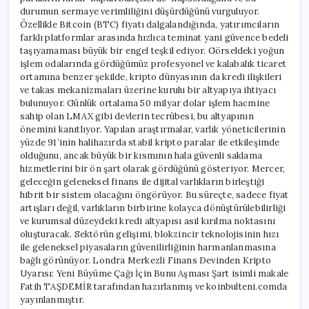
durumun sermaye verimliliğini düşürdüğünü vurguluyor.
Özellikle Bitcoin (BTC) fiyatı dalgalandığında, yatırımcıların
farklı platformlar arasında hızlıca teminat yani güvence bedeli
taşıyamaması büyük bir engel teşkil ediyor. Görseldeki yoğun
işlem odalarında gördüğümüz profesyonel ve kalabalık ticaret
ortamına benzer şekilde, kripto dünyasının da kredi ilişkileri
ve takas mekanizmaları üzerine kurulu bir altyapıya ihtiyacı
bulunuyor. Günlük ortalama 50 milyar dolar işlem hacmine
sahip olan LMAX gibi devlerin tecrübesi, bu altyapının
önemini kanıtlıyor. Yapılan araştırmalar, varlık yöneticilerinin
yüzde 91’inin halihazırda stabil kripto paralar ile etkileşimde
olduğunu, ancak büyük bir kısmının hala güvenli saklama
hizmetlerini bir ön şart olarak gördüğünü gösteriyor. Mercer,
geleceğin geleneksel finans ile dijital varlıkların birleştiği
hibrit bir sistem olacağını öngörüyor. Bu süreçte, sadece fiyat
artışları değil, varlıkların birbirine kolayca dönüştürülebilirliği
ve kurumsal düzeydeki kredi altyapısı asıl kırılma noktasını
oluşturacak. Sektörün gelişimi, blokzincir teknolojisinin hızı
ile geleneksel piyasaların güvenilirliğinin harmanlanmasına
bağlı görünüyor. Londra Merkezli Finans Devinden Kripto
Uyarısı: Yeni Büyüme Çağı İçin Bunu Aşması Şart isimli makale
Fatih TAŞDEMİR tarafından hazırlanmış ve koinbulteni.comda
yayınlanmıştır.