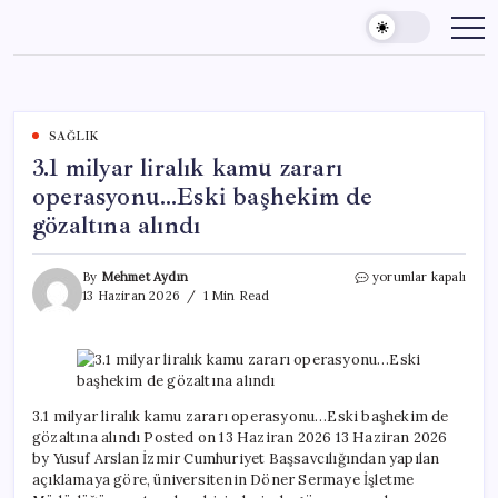
Skip
to
content
SAĞLIK
3.1 milyar liralık kamu zararı
operasyonu…Eski başhekim de
gözaltına alındı
3.1
By
Mehmet Aydın
yorumlar kapalı
milyar
13 Haziran 2026
1 Min Read
liralık
kamu
zararı
operasyonu…
Eski
başhekim
3.1 milyar liralık kamu zararı operasyonu…Eski başhekim de
de
gözaltına alındı Posted on 13 Haziran 2026 13 Haziran 2026
gözaltına
by Yusuf Arslan İzmir Cumhuriyet Başsavcılığından yapılan
alındı
açıklamaya göre, üniversitenin Döner Sermaye İşletme
için