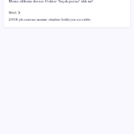
Meme silikonu davası: Doktor ‘bıçak parası’ aldı mı?
Next
2008 yılı sonrası memur olanları bekleyen acı tablo
SON YAZILAR
Meta’dan Yazılımcılar için Yeni Araç: Muse Code
CarrefourSA’dan dikkat çeken ‘alkol’ kararı: Stoklar
bitince satış sona erecek iddiası…
İmamoğlu’na bir ‘erişim engeli’ daha: Görünmez
kılındı!