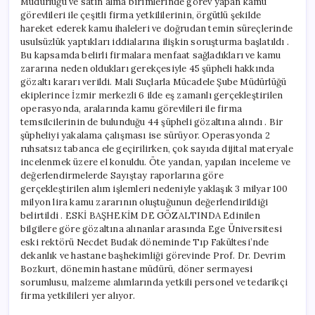
Müdürlüğü ve satın alma birimlerinde görev yapan kamu
görevlileri ile çeşitli firma yetkililerinin, örgütlü şekilde
hareket ederek kamu ihaleleri ve doğrudan temin süreçlerinde
usulsüzlük yaptıkları iddialarına ilişkin soruşturma başlatıldı .
Bu kapsamda belirli firmalara menfaat sağladıkları ve kamu
zararına neden oldukları gerekçesiyle 45 şüpheli hakkında
gözaltı kararı verildi. Mali Suçlarla Mücadele Şube Müdürlüğü
ekiplerince İzmir merkezli 6 ilde eş zamanlı gerçekleştirilen
operasyonda, aralarında kamu görevlileri ile firma
temsilcilerinin de bulunduğu 44 şüpheli gözaltına alındı . Bir
şüpheliyi yakalama çalışması ise sürüyor. Operasyonda 2
ruhsatsız tabanca ele geçirilirken, çok sayıda dijital materyale
incelenmek üzere el konuldu. Öte yandan, yapılan inceleme ve
değerlendirmelerde Sayıştay raporlarına göre
gerçekleştirilen alım işlemleri nedeniyle yaklaşık 3 milyar 100
milyon lira kamu zararının oluştuğunun değerlendirildiği
belirtildi . ESKİ BAŞHEKİM DE GÖZALTINDA Edinilen
bilgilere göre gözaltına alınanlar arasında Ege Üniversitesi
eski rektörü Necdet Budak döneminde Tıp Fakültesi’nde
dekanlık ve hastane başhekimliği görevinde Prof. Dr. Devrim
Bozkurt, dönemin hastane müdürü, döner sermayesi
sorumlusu, malzeme alımlarında yetkili personel ve tedarikçi
firma yetkilileri yer alıyor.