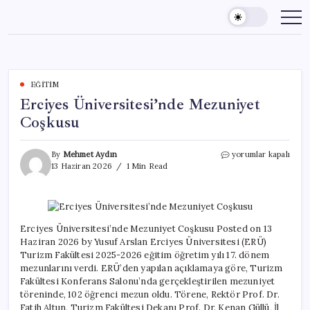
Skip
to
content
EĞITIM
Erciyes Üniversitesi’nde Mezuniyet
Coşkusu
Erciyes
By
Mehmet Aydın
yorumlar kapalı
Üniversitesi’nde
13 Haziran 2026
1 Min Read
Mezuniyet
Coşkusu
için
Erciyes Üniversitesi’nde Mezuniyet Coşkusu Posted on 13
Haziran 2026 by Yusuf Arslan Erciyes Üniversitesi (ERÜ)
Turizm Fakültesi 2025-2026 eğitim öğretim yılı 17. dönem
mezunlarını verdi. ERÜ’den yapılan açıklamaya göre, Turizm
Fakültesi Konferans Salonu’nda gerçekleştirilen mezuniyet
töreninde, 102 öğrenci mezun oldu. Törene, Rektör Prof. Dr.
Fatih Altun, Turizm Fakültesi Dekanı Prof. Dr. Kenan Güllü, İl