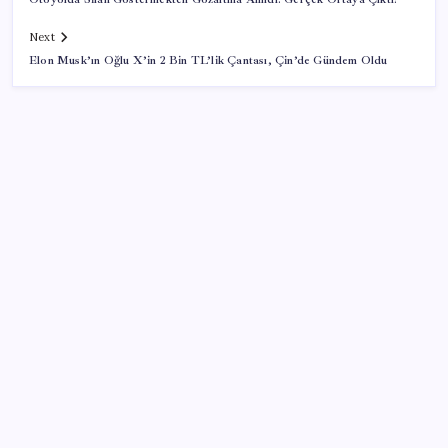
Next
Elon Musk’ın Oğlu X’in 2 Bin TL’lik Çantası, Çin’de Gündem Oldu
SON YAZILAR
Meta’dan Yazılımcılar için Yeni Araç: Muse Code
CarrefourSA’dan dikkat çeken ‘alkol’ kararı: Stoklar
bitince satış sona erecek iddiası…
İmamoğlu’na bir ‘erişim engeli’ daha: Görünmez
kılındı!