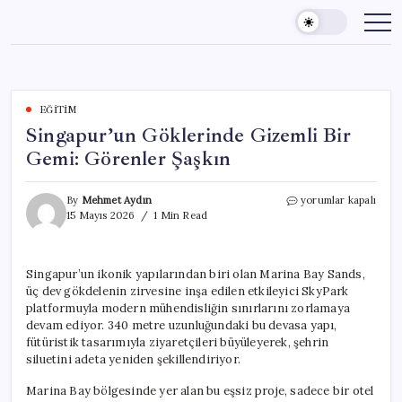
Skip
to
content
EĞITIM
Singapur’un Göklerinde Gizemli Bir
Gemi: Görenler Şaşkın
Singapur’un
By
Mehmet Aydın
yorumlar kapalı
Göklerinde
15 Mayıs 2026
1 Min Read
Gizemli
Bir
Gemi:
Singapur’un ikonik yapılarından biri olan Marina Bay Sands,
Görenler
üç dev gökdelenin zirvesine inşa edilen etkileyici SkyPark
Şaşkın
için
platformuyla modern mühendisliğin sınırlarını zorlamaya
devam ediyor. 340 metre uzunluğundaki bu devasa yapı,
fütüristik tasarımıyla ziyaretçileri büyüleyerek, şehrin
siluetini adeta yeniden şekillendiriyor.
Marina Bay bölgesinde yer alan bu eşsiz proje, sadece bir otel