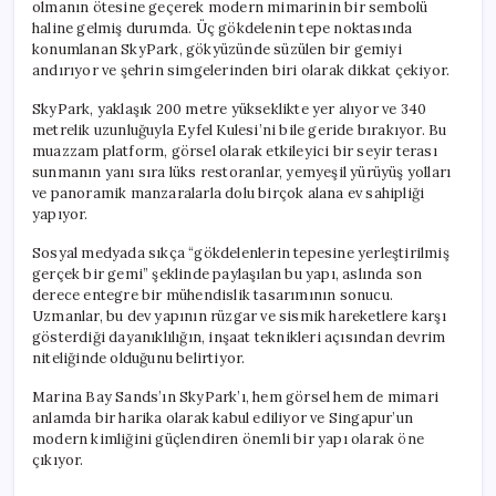
olmanın ötesine geçerek modern mimarinin bir sembolü
haline gelmiş durumda. Üç gökdelenin tepe noktasında
konumlanan SkyPark, gökyüzünde süzülen bir gemiyi
andırıyor ve şehrin simgelerinden biri olarak dikkat çekiyor.
SkyPark, yaklaşık 200 metre yükseklikte yer alıyor ve 340
metrelik uzunluğuyla Eyfel Kulesi’ni bile geride bırakıyor. Bu
muazzam platform, görsel olarak etkileyici bir seyir terası
sunmanın yanı sıra lüks restoranlar, yemyeşil yürüyüş yolları
ve panoramik manzaralarla dolu birçok alana ev sahipliği
yapıyor.
Sosyal medyada sıkça “gökdelenlerin tepesine yerleştirilmiş
gerçek bir gemi” şeklinde paylaşılan bu yapı, aslında son
derece entegre bir mühendislik tasarımının sonucu.
Uzmanlar, bu dev yapının rüzgar ve sismik hareketlere karşı
gösterdiği dayanıklılığın, inşaat teknikleri açısından devrim
niteliğinde olduğunu belirtiyor.
Marina Bay Sands’ın SkyPark’ı, hem görsel hem de mimari
anlamda bir harika olarak kabul ediliyor ve Singapur’un
modern kimliğini güçlendiren önemli bir yapı olarak öne
çıkıyor.