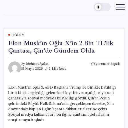
Skip
to
content
EĞITIM
Elon Musk’ın Oğlu X’in 2 Bin TL’lik
Çantası, Çin’de Gündem Oldu
Elon
By
Mehmet Aydın
yorumlar kapalı
Musk’ın
15 Mayıs 2026
2 Min Read
Oğlu
X’in
2
Elon Musk’ın oğlu X, ABD Başkanı Trump ile birlikte katıldığı
Bin
bir etkinlikte giydiği geleneksel kıyafet ve taşıdığı el yapımı
TL’lik
Çantası,
çantasıyla sosyal medyada büyük ilgi gördü. Çin’in Pekin
Çin’de
şehrindeki Büyük Halk Salonu’nda gerçekleşen davette, X’in
Gündem
omzundaki kaplan figürlü çanta dikkatleri üzerine çekti.
Oldu
Sosyal medya kullanıcıları, bu ilginç çantanın detaylarını
için
araştırmaya başladı.