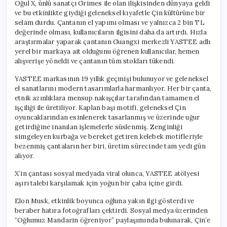
Oğul X, ünlü sanatçı Grimes ile olan ilişkisinden dünyaya geldi
ve bu etkinlikte giydiği geleneksel kıyafetle Çin kültürüne bir
selam durdu. Çantanın el yapımı olması ve yalnızca 2 bin TL
değerinde olması, kullanıcıların ilgisini daha da artırdı. Hızla
araştırmalar yaparak çantanın Guangxi merkezli YASTEE adlı
yerel bir markaya ait olduğunu öğrenen kullanıcılar, hemen
alışverişe yöneldi ve çantanın tüm stokları tükendi.
YASTEE markasının 19 yıllık geçmişi bulunuyor ve geleneksel
el sanatlarını modern tasarımlarla harmanlıyor. Her bir çanta,
etnik azınlıklara mensup nakışçılar tarafından tamamen el
işçiliği ile üretiliyor. Kaplan başı motifi, geleneksel Çin
oyuncaklarından esinlenerek tasarlanmış ve üzerinde uğur
getirdiğine inanılan işlemelerle süslenmiş. Zenginliği
simgeleyen kurbağa ve bereket getiren kelebek motifleriyle
bezenmiş çantaların her biri, üretim sürecinde tam yedi gün
alıyor.
X’in çantası sosyal medyada viral olunca, YASTEE atölyesi
aşırı talebi karşılamak için yoğun bir çaba içine girdi.
Elon Musk, etkinlik boyunca oğluna yakın ilgi gösterdi ve
beraber hatıra fotoğrafları çektirdi. Sosyal medya üzerinden
“Oğlumuz Mandarin öğreniyor” paylaşımında bulunarak, Çin’e