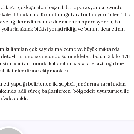
Jandarma
elik gerçekleştirilen başarılı bir operasyonda, evinde
Şüphelileri
nakkale İl Jandarma Komutanlığı tarafından yürütülen titiz
Yakaladı
avcılığı koordinesinde düzenlenen operasyonda, bir
için
yollarla skunk bitkisi yetiştirildiği ve bunun ticaretinin
için kullanılan çok sayıda malzeme ve büyük miktarda
, detaylı arama sonucunda şu maddeleri buldu: 3 kilo 476
 uyuşturucu tartımında kullanılan hassas terazi, öğütme
ekli iklimlendirme ekipmanları.
eti yaptığı belirlenen iki şüpheli jandarma tarafından
kkında adli süreç başlatılırken, bölgedeki uyuşturucu ile
ifade edildi.