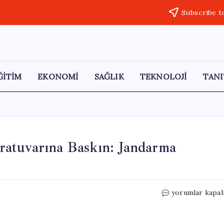
Subscribe t
ĞİTİM
EKONOMİ
SAĞLIK
TEKNOLOJİ
TANI
ratuvarına Baskın: Jandarma
Çanakkale’de
yorumlar kapal
Uyuşturucu
Laboratuvarına
Baskın: