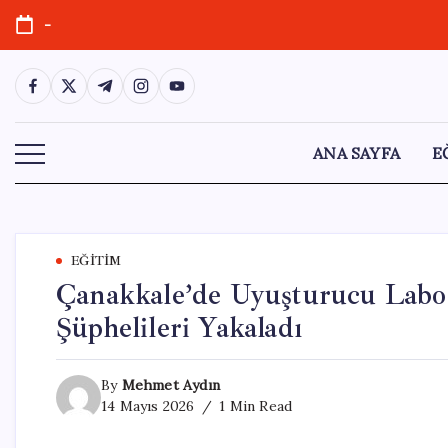
Skip
-
to
content
https://www.facebook.com/
https://twitter.com/
https://t.me/
https://www.instagram.com/
https://youtube.com/
ANA SAYFA
E
EĞITIM
Çanakkale’de Uyuşturucu Labo
Şüphelileri Yakaladı
By
Mehmet Aydın
14 Mayıs 2026
1 Min Read