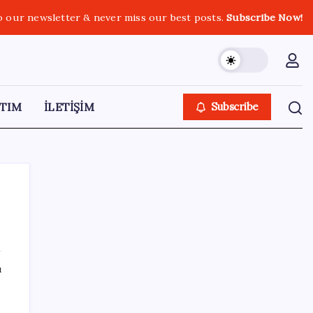
o our newsletter & never miss our best posts.
Subscribe Now!
TIM
İLETİŞİM
Subscribe
SON YAZILAR
ı
Meta’dan Yazılımcılar için Yeni Araç: Muse
Code