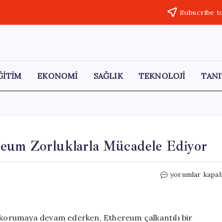
Subscribe t
ĞİTİM
EKONOMİ
SAĞLIK
TEKNOLOJİ
TANI
eum Zorluklarla Mücadele Ediyor
Bitcoin
yorumlar kapal
Gücünü
Koruyor,
Ethereum
Zorluklarla
i korumaya devam ederken, Ethereum çalkantılı bir