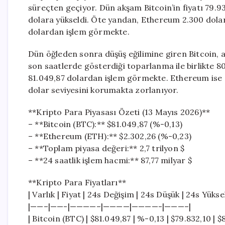
süreçten geçiyor. Dün akşam Bitcoin’in fiyatı 79.9
dolara yükseldi. Öte yandan, Ethereum 2.300 dolar
dolardan işlem görmekte.
Dün öğleden sonra düşüş eğilimine giren Bitcoin, 
son saatlerde gösterdiği toparlanma ile birlikte 8
81.049,87 dolardan işlem görmekte. Ethereum ise s
dolar seviyesini korumakta zorlanıyor.
**Kripto Para Piyasası Özeti (13 Mayıs 2026)**
– **Bitcoin (BTC):** $81.049,87 (%-0,13)
– **Ethereum (ETH):** $2.302,26 (%-0,23)
– **Toplam piyasa değeri:** 2,7 trilyon $
– **24 saatlik işlem hacmi:** 87,77 milyar $
**Kripto Para Fiyatları**
| Varlık | Fiyat | 24s Değişim | 24s Düşük | 24s Yüks
|——–|——-|————–|————|————-|———–|
| Bitcoin (BTC) | $81.049,87 | %-0,13 | $79.832,10 | $8