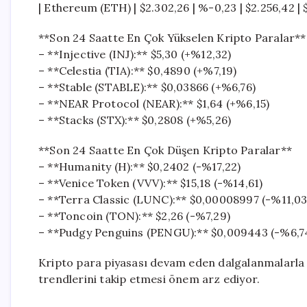
| Ethereum (ETH) | $2.302,26 | %-0,23 | $2.256,42 | $
**Son 24 Saatte En Çok Yükselen Kripto Paralar**
– **Injective (INJ):** $5,30 (+%12,32)
– **Celestia (TIA):** $0,4890 (+%7,19)
– **Stable (STABLE):** $0,03866 (+%6,76)
– **NEAR Protocol (NEAR):** $1,64 (+%6,15)
– **Stacks (STX):** $0,2808 (+%5,26)
**Son 24 Saatte En Çok Düşen Kripto Paralar**
– **Humanity (H):** $0,2402 (-%17,22)
– **Venice Token (VVV):** $15,18 (-%14,61)
– **Terra Classic (LUNC):** $0,00008997 (-%11,03
– **Toncoin (TON):** $2,26 (-%7,29)
– **Pudgy Penguins (PENGU):** $0,009443 (-%6,7
Kripto para piyasası devam eden dalgalanmalarla şe
trendlerini takip etmesi önem arz ediyor.