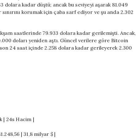
Mücadele
33 dolara kadar düştü; ancak bu seviyeyi aşarak 81.049
Ediyor
 sınırını korumak için çaba sarf ediyor ve şu anda 2.302
için
akşam saatlerinde 79.933 dolara kadar gerilemişti. Ancak,
0.000 doları yeniden aştı. Güncel verilere göre Bitcoin
on 24 saat içinde 2.258 dolara kadar gerileyerek 2.300
ek | 24s Hacim |
1.248,56 | 31,8 milyar $ |