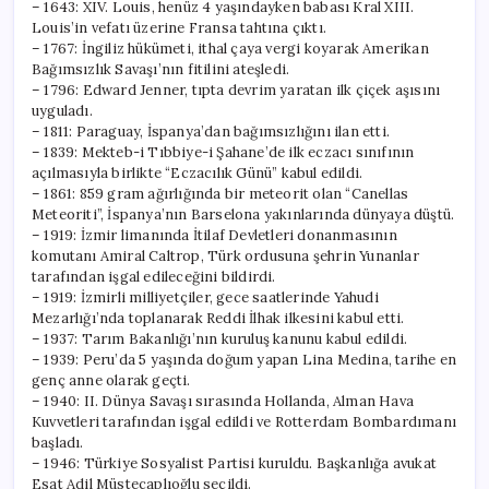
– 1643: XIV. Louis, henüz 4 yaşındayken babası Kral XIII.
Louis’in vefatı üzerine Fransa tahtına çıktı.
– 1767: İngiliz hükümeti, ithal çaya vergi koyarak Amerikan
Bağımsızlık Savaşı’nın fitilini ateşledi.
– 1796: Edward Jenner, tıpta devrim yaratan ilk çiçek aşısını
uyguladı.
– 1811: Paraguay, İspanya’dan bağımsızlığını ilan etti.
– 1839: Mekteb-i Tıbbiye-i Şahane’de ilk eczacı sınıfının
açılmasıyla birlikte “Eczacılık Günü” kabul edildi.
– 1861: 859 gram ağırlığında bir meteorit olan “Canellas
Meteoriti”, İspanya’nın Barselona yakınlarında dünyaya düştü.
– 1919: İzmir limanında İtilaf Devletleri donanmasının
komutanı Amiral Caltrop, Türk ordusuna şehrin Yunanlar
tarafından işgal edileceğini bildirdi.
– 1919: İzmirli milliyetçiler, gece saatlerinde Yahudi
Mezarlığı’nda toplanarak Reddi İlhak ilkesini kabul etti.
– 1937: Tarım Bakanlığı’nın kuruluş kanunu kabul edildi.
– 1939: Peru’da 5 yaşında doğum yapan Lina Medina, tarihe en
genç anne olarak geçti.
– 1940: II. Dünya Savaşı sırasında Hollanda, Alman Hava
Kuvvetleri tarafından işgal edildi ve Rotterdam Bombardımanı
başladı.
– 1946: Türkiye Sosyalist Partisi kuruldu. Başkanlığa avukat
Esat Adil Müstecaplıoğlu seçildi.