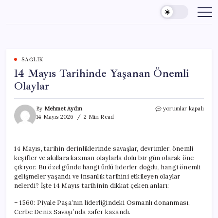
Skip
to
content
SAĞLIK
14 Mayıs Tarihinde Yaşanan Önemli
Olaylar
14
By
Mehmet Aydın
yorumlar kapalı
Mayıs
14 Mayıs 2026
2 Min Read
Tarihinde
Yaşanan
Önemli
14 Mayıs, tarihin derinliklerinde savaşlar, devrimler, önemli
Olaylar
keşifler ve akıllara kazınan olaylarla dolu bir gün olarak öne
için
çıkıyor. Bu özel günde hangi ünlü liderler doğdu, hangi önemli
gelişmeler yaşandı ve insanlık tarihini etkileyen olaylar
nelerdi? İşte 14 Mayıs tarihinin dikkat çeken anları:
– 1560: Piyale Paşa’nın liderliğindeki Osmanlı donanması,
Cerbe Deniz Savaşı’nda zafer kazandı.