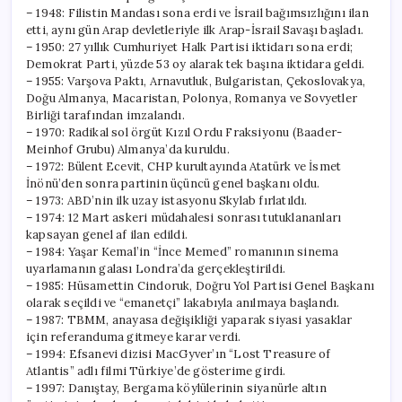
– 1948: Filistin Mandası sona erdi ve İsrail bağımsızlığını ilan
etti, aynı gün Arap devletleriyle ilk Arap-İsrail Savaşı başladı.
– 1950: 27 yıllık Cumhuriyet Halk Partisi iktidarı sona erdi;
Demokrat Parti, yüzde 53 oy alarak tek başına iktidara geldi.
– 1955: Varşova Paktı, Arnavutluk, Bulgaristan, Çekoslovakya,
Doğu Almanya, Macaristan, Polonya, Romanya ve Sovyetler
Birliği tarafından imzalandı.
– 1970: Radikal sol örgüt Kızıl Ordu Fraksiyonu (Baader-
Meinhof Grubu) Almanya’da kuruldu.
– 1972: Bülent Ecevit, CHP kurultayında Atatürk ve İsmet
İnönü’den sonra partinin üçüncü genel başkanı oldu.
– 1973: ABD’nin ilk uzay istasyonu Skylab fırlatıldı.
– 1974: 12 Mart askeri müdahalesi sonrası tutuklananları
kapsayan genel af ilan edildi.
– 1984: Yaşar Kemal’in “İnce Memed” romanının sinema
uyarlamanın galası Londra’da gerçekleştirildi.
– 1985: Hüsamettin Cindoruk, Doğru Yol Partisi Genel Başkanı
olarak seçildi ve “emanetçi” lakabıyla anılmaya başlandı.
– 1987: TBMM, anayasa değişikliği yaparak siyasi yasaklar
için referanduma gitmeye karar verdi.
– 1994: Efsanevi dizisi MacGyver’ın “Lost Treasure of
Atlantis” adlı filmi Türkiye’de gösterime girdi.
– 1997: Danıştay, Bergama köylülerinin siyanürle altın