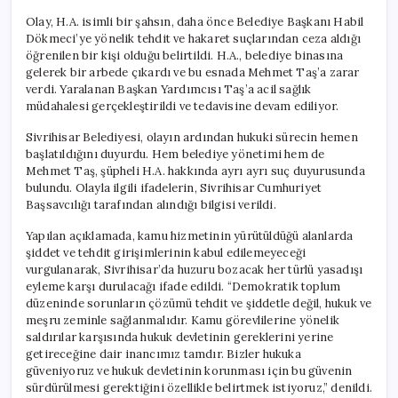
Olay, H.A. isimli bir şahsın, daha önce Belediye Başkanı Habil
Dökmeci’ye yönelik tehdit ve hakaret suçlarından ceza aldığı
öğrenilen bir kişi olduğu belirtildi. H.A., belediye binasına
gelerek bir arbede çıkardı ve bu esnada Mehmet Taş’a zarar
verdi. Yaralanan Başkan Yardımcısı Taş’a acil sağlık
müdahalesi gerçekleştirildi ve tedavisine devam ediliyor.
Sivrihisar Belediyesi, olayın ardından hukuki sürecin hemen
başlatıldığını duyurdu. Hem belediye yönetimi hem de
Mehmet Taş, şüpheli H.A. hakkında ayrı ayrı suç duyurusunda
bulundu. Olayla ilgili ifadelerin, Sivrihisar Cumhuriyet
Başsavcılığı tarafından alındığı bilgisi verildi.
Yapılan açıklamada, kamu hizmetinin yürütüldüğü alanlarda
şiddet ve tehdit girişimlerinin kabul edilemeyeceği
vurgulanarak, Sivrihisar’da huzuru bozacak her türlü yasadışı
eyleme karşı durulacağı ifade edildi. “Demokratik toplum
düzeninde sorunların çözümü tehdit ve şiddetle değil, hukuk ve
meşru zeminle sağlanmalıdır. Kamu görevlilerine yönelik
saldırılar karşısında hukuk devletinin gereklerini yerine
getireceğine dair inancımız tamdır. Bizler hukuka
güveniyoruz ve hukuk devletinin korunması için bu güvenin
sürdürülmesi gerektiğini özellikle belirtmek istiyoruz,” denildi.