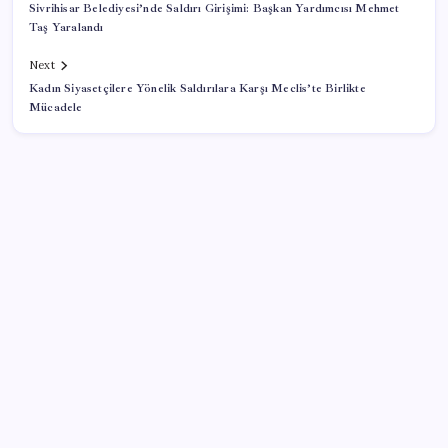
Sivrihisar Belediyesi’nde Saldırı Girişimi: Başkan Yardımcısı Mehmet
Taş Yaralandı
Next
Kadın Siyasetçilere Yönelik Saldırılara Karşı Meclis’te Birlikte
Mücadele
SON YAZILAR
Bloomberg Businessweek Türkiye’nin 142. sayısı çıktı
İran, anlaşmada ABD ve İsrail gemilerine yasak
istiyor
Türkiye, Suudi Arabistan ve Pakistan üçlü savunma