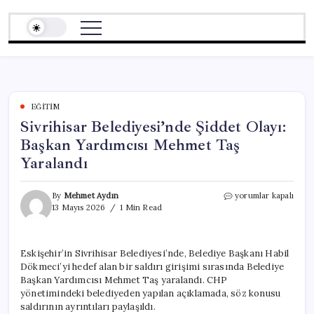
Skip
to
content
EĞITIM
Sivrihisar Belediyesi’nde Şiddet Olayı:
Başkan Yardımcısı Mehmet Taş
Yaralandı
Sivrihisar
By
Mehmet Aydın
yorumlar kapalı
Belediyesi’nde
13 Mayıs 2026
1 Min Read
Şiddet
Olayı:
Başkan
Eskişehir’in Sivrihisar Belediyesi’nde, Belediye Başkanı Habil
Yardımcısı
Dökmeci’yi hedef alan bir saldırı girişimi sırasında Belediye
Mehmet
Taş
Başkan Yardımcısı Mehmet Taş yaralandı. CHP
Yaralandı
yönetimindeki belediyeden yapılan açıklamada, söz konusu
için
saldırının ayrıntıları paylaşıldı.