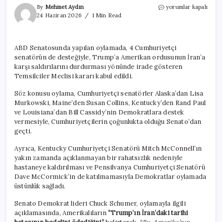
ABD’de
By
Mehmet Aydın
yorumlar kapalı
savaş
24 Haziran 2026
1 Min Read
yetkisi
krizi:
Senato
ABD Senatosunda yapılan oylamada, 4 Cumhuriyetçi
Trump’a
senatörün de desteğiyle, Trump’a Amerikan ordusunun İran’a
sınır
çizdi
karşı saldırılarını durdurması yönünde irade gösteren
için
Temsilciler Meclisi kararı kabul edildi.
Söz konusu oylama, Cumhuriyetçi senatörler Alaska’dan Lisa
Murkowski, Maine’den Susan Collins, Kentucky’den Rand Paul
ve Louisiana’dan Bill Cassidy’nin Demokratlara destek
vermesiyle, Cumhuriyetçilerin çoğunlukta olduğu Senato’dan
geçti.
Ayrıca, Kentucky Cumhuriyetçi Senatörü Mitch McConnell’ın
yakın zamanda açıklanmayan bir rahatsızlık nedeniyle
hastaneye kaldırılması ve Pensilvanya Cumhuriyetçi Senatörü
Dave McCormick’in de katılmamasıyla Demokratlar oylamada
üstünlük sağladı.
Senato Demokrat lideri Chuck Schumer, oylamayla ilgili
açıklamasında, Amerikalıların
“Trump’ın İran’daki tarihi