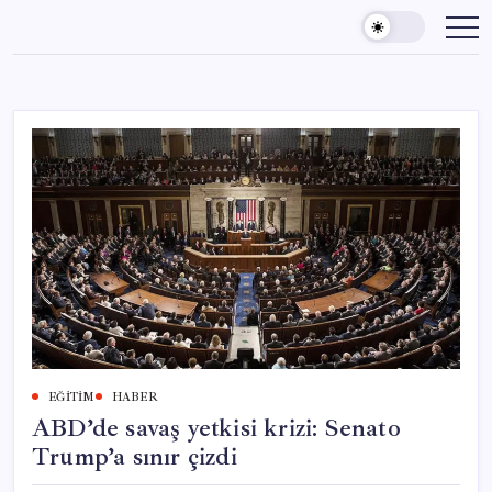
Skip
to
content
EĞITIM
HABER
ABD’de savaş yetkisi krizi: Senato
Trump’a sınır çizdi