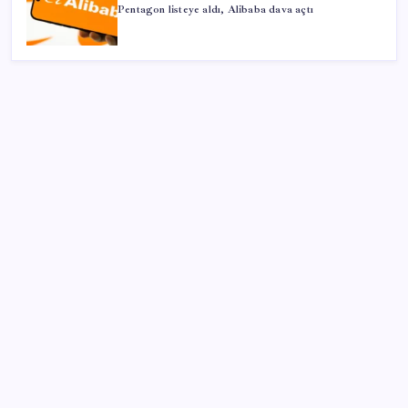
Pentagon listeye aldı, Alibaba dava açtı
SON YAZILAR
Türkiye’ye gelen turistler alışveriş yapmadı, saçını
yaptırdı!
AB’den 348 uyduluk güvenlik iletişim ağına onay
Citi, üçüncü çeyrek petrol tahminini yükseltti
ABD’de kısa vadeli enflasyon beklentisi geriledi