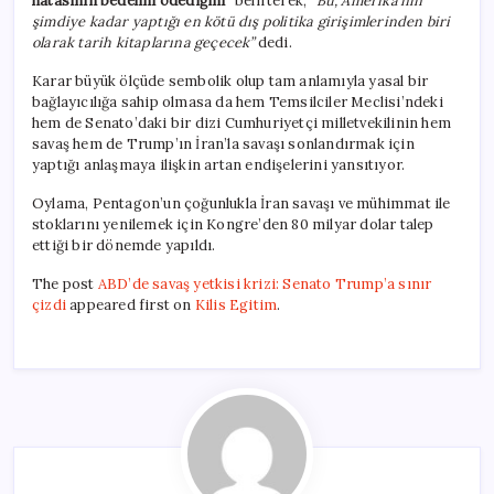
hatasının bedelini ödediğini”
belirterek,
“Bu, Amerika’nın
şimdiye kadar yaptığı en kötü dış politika girişimlerinden biri
olarak tarih kitaplarına geçecek”
dedi.
Karar büyük ölçüde sembolik olup tam anlamıyla yasal bir
bağlayıcılığa sahip olmasa da hem Temsilciler Meclisi’ndeki
hem de Senato’daki bir dizi Cumhuriyetçi milletvekilinin hem
savaş hem de Trump’ın İran’la savaşı sonlandırmak için
yaptığı anlaşmaya ilişkin artan endişelerini yansıtıyor.
Oylama, Pentagon’un çoğunlukla İran savaşı ve mühimmat ile
stoklarını yenilemek için Kongre’den 80 milyar dolar talep
ettiği bir dönemde yapıldı.
The post
ABD’de savaş yetkisi krizi: Senato Trump’a sınır
çizdi
appeared first on
Kilis Egitim
.