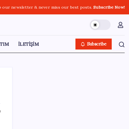
o our newsletter & never miss our best posts.
Subscribe Now!
TIM
İLETİŞİM
Subscribe
SON YAZILAR
ı
Türkiye’ye gelen turistler alışveriş yapmadı,
saçını yaptırdı!