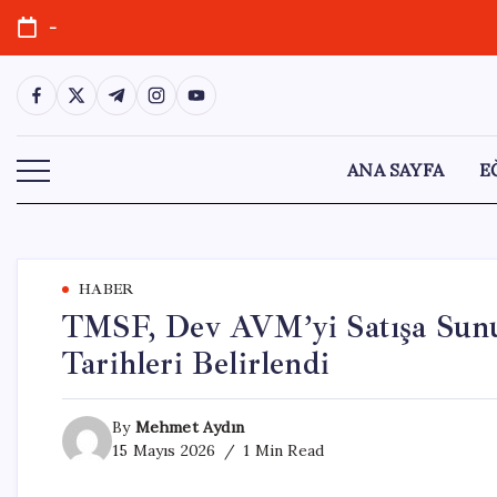
Skip
-
to
content
https://www.facebook.com/
https://twitter.com/
https://t.me/
https://www.instagram.com/
https://youtube.com/
ANA SAYFA
E
HABER
TMSF, Dev AVM’yi Satışa Sunuy
Tarihleri Belirlendi
By
Mehmet Aydın
15 Mayıs 2026
1 Min Read