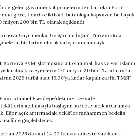
Sunuyor:
önde gelen gayrimenkul projelerinden biri olan Point
Point
lanına göre, ticari ve iktisadi bütünlüğü kapsayan bu büyük
Bornova
 milyon 200 bin TL olarak açıklandı.
İçin
İhale
ornova Gayrimenkul Geliştirme İnşaat Turizm Gıda
Tarihleri
leşmelerin bir bütün olarak satışa sunulmasıyla
Belirlendi
için
nt Bornova AVM işletmesine ait olan mal, hak ve varlıkların
eye katılmak isteyenlerin 170 milyon 20 bin TL tutarında
aziran 2026 tarihi saat 16.00’ya kadar kapalı zarfla TMSF
SF’nin İstanbul Esentepe’deki merkezinde
 tekliflerin açılmasıyla başlayan süreçte, açık artırmaya
cak. Eğer açık artırmadaki teklifler muhammen bedelin
 usulüne geçilebilecek.
aziran 2026’da saat 14.00’te aynı adreste yapılacak.