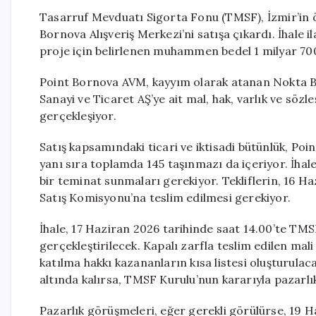
Tasarruf Mevduatı Sigorta Fonu (TMSF), İzmir’in 
Bornova Alışveriş Merkezi’ni satışa çıkardı. İhale i
proje için belirlenen muhammen bedel 1 milyar 700
Point Bornova AVM, kayyım olarak atanan Nokta B
Sanayi ve Ticaret AŞ’ye ait mal, hak, varlık ve söz
gerçekleşiyor.
Satış kapsamındaki ticari ve iktisadi bütünlük, Poi
yanı sıra toplamda 145 taşınmazı da içeriyor. İhal
bir teminat sunmaları gerekiyor. Tekliflerin, 16 H
Satış Komisyonu’na teslim edilmesi gerekiyor.
İhale, 17 Haziran 2026 tarihinde saat 14.00’te TM
gerçekleştirilecek. Kapalı zarfla teslim edilen mali
katılma hakkı kazananların kısa listesi oluşturula
altında kalırsa, TMSF Kurulu’nun kararıyla pazarlık
Pazarlık görüşmeleri, eğer gerekli görülürse, 19 H