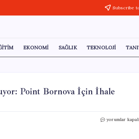
Subscribe t
ĞİTİM
EKONOMİ
SAĞLIK
TEKNOLOJİ
TANI
or: Point Bornova İçin İhale
TMSF,
yorumlar kapal
Dev
AVM’yi
Satışa