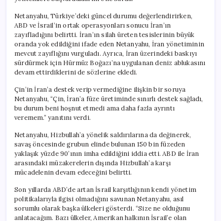
Netanyahu, Türkiye’deki güncel durumu değerlendirirken,
ABD ve İsrail’in ortak operasyonları sonucu İran’ın
zayıfladığını belirtti. İran’ın silah üreten tesislerinin büyük
oranda yok edildiğini ifade eden Netanyahu, İran yönetiminin
mevcut zayıflığını vurguladı. Ayrıca, İran üzerindeki baskıyı
sürdürmek için Hürmüz Boğazı’na uygulanan deniz ablukasını
devam ettirdiklerini de sözlerine ekledi.
Çin’in İran’a destek verip vermediğine ilişkin bir soruya
Netanyahu, “Çin, İran’a füze üretiminde sınırlı destek sağladı,
bu durum beni hoşnut etmedi ama daha fazla ayrıntı
veremem.” yanıtını verdi.
Netanyahu, Hizbullah’a yönelik saldırılarına da değinerek,
savaş öncesinde grubun elinde bulunan 150 bin füzeden
yaklaşık yüzde 90’ının imha edildiğini iddia etti. ABD ile İran
arasındaki müzakerelerin dışında Hizbullah’a karşı
mücadelenin devam edeceğini belirtti.
Son yıllarda ABD’de artan İsrail karşıtlığının kendi yönetim
politikalarıyla ilgisi olmadığını savunan Netanyahu, asıl
sorumlu olarak başka ülkeleri gösterdi. “Size ne olduğunu
anlatacağım. Bazı ülkeler, Amerikan halkının İsrail’e olan