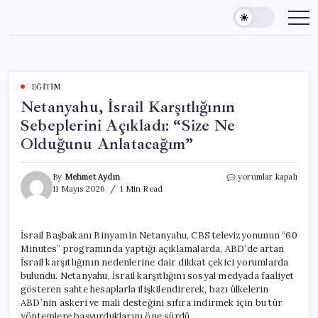
Skip
to
content
EĞITIM
Netanyahu, İsrail Karşıtlığının
Sebeplerini Açıkladı: “Size Ne
Olduğunu Anlatacağım”
Netanyahu,
By
Mehmet Aydın
yorumlar kapalı
İsrail
11 Mayıs 2026
1 Min Read
Karşıtlığının
Sebeplerini
Açıkladı:
İsrail Başbakanı Binyamin Netanyahu, CBS televizyonunun “60
“Size
Minutes” programında yaptığı açıklamalarda, ABD’de artan
Ne
Olduğunu
İsrail karşıtlığının nedenlerine dair dikkat çekici yorumlarda
Anlatacağım”
bulundu. Netanyahu, İsrail karşıtlığını sosyal medyada faaliyet
için
gösteren sahte hesaplarla ilişkilendirerek, bazı ülkelerin
ABD’nin askeri ve mali desteğini sıfıra indirmek için bu tür
yöntemlere başvurduklarını öne sürdü.