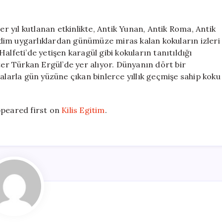
Koku
Günü’
12’nci
er yıl kutlanan etkinlikte, Antik Yunan, Antik Roma, Antik
yılında
kadim uygarlıklardan günümüze miras kalan kokuların izleri
için
alfeti’de yetişen karagül gibi kokuların tanıtıldığı
r Türkan Ergül’de yer alıyor. Dünyanın dört bir
alarla gün yüzüne çıkan binlerce yıllık geçmişe sahip koku
peared first on
Kilis Egitim
.