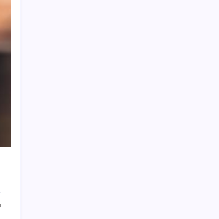
CarrefourSA’dan dikkat çeken ‘alkol’ kararı:
Stoklar bitince satış sona erecek iddiası…
İmamoğlu’na bir ‘erişim engeli’ daha:
Görünmez kılındı!
İngiltere’de siber saldırı: 100 binden fazla
polise ait bilgiler sızdırıldı
Değerinden 500 milyar dolar eridi
Özgür Özel’den Tuzla tepkisi: ‘Eren de Akın
Gürlek de hesap verecek’
Emekliler isyanda: Emekliyim bundan da
utanıyorum
Redmi K100 Pro Özellikleri ve Tanıtım
Tarihi Belli Oldu
Gri valiz kullanan yolculara uyarı yapıldı
152 bin 449 adayın başvurduğu ALES bu
ı
pazar yapılacak