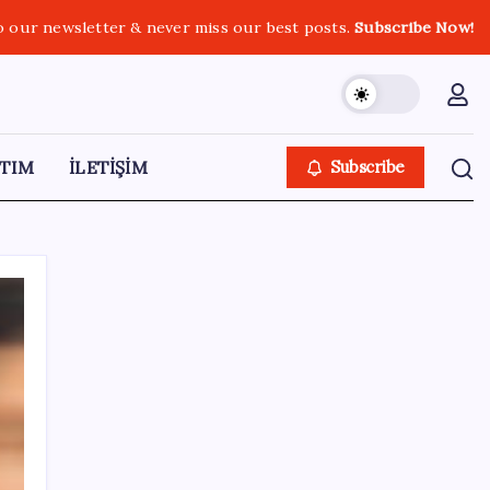
o our newsletter & never miss our best posts.
Subscribe Now!
TIM
İLETİŞİM
Subscribe
SON YAZILAR
Meta’dan Yazılımcılar için Yeni Araç: Muse
Code