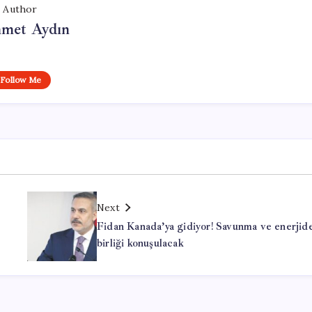
Author
met Aydın
Follow Me
Next
Fidan Kanada’ya gidiyor! Savunma ve enerjide
birliği konuşulacak