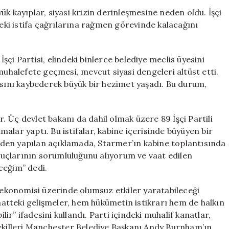
89
k kayıplar, siyasi krizin derinleşmesine neden oldu. İşçi
Vekil
deki istifa çağrılarına rağmen görevinde kalacağını
İstifasını
Açıkladı,
Starmer
çi Partisi, elindeki binlerce belediye meclis üyesini
Direniş
muhalefete geçmesi, mevcut siyasi dengeleri altüst etti.
Gösterdi
’sını kaybederek büyük bir hezimet yaşadı. Bu durum,
için
or. Üç devlet bakanı da dahil olmak üzere 89 İşçi Partili
amalar yaptı. Bu istifalar, kabine içerisinde büyüyen bir
i’nden yapılan açıklamada, Starmer’ın kabine toplantısında
onuçlarının sorumluluğunu alıyorum ve vaat edilen
ceğim” dedi.
e ekonomisi üzerinde olumsuz etkiler yaratabileceği
tteki gelişmeler, hem hükümetin istikrarı hem de halkın
r” ifadesini kullandı. Parti içindeki muhalif kanatlar,
vekilleri Manchester Belediye Başkanı Andy Burnham’ın