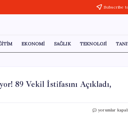
Subscribe t
ĞİTİM
EKONOMİ
SAĞLIK
TEKNOLOJİ
TANI
yor! 89 Vekil İstifasını Açıkladı,
İngiltere
yorumlar kapal
Siyasi
Krizle
Çalkalanıyor!