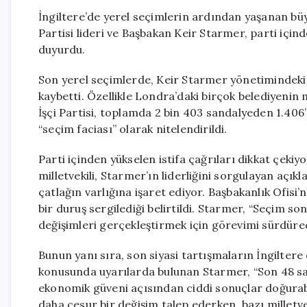
İngiltere’de yerel seçimlerin ardından yaşanan büyü
Partisi lideri ve Başbakan Keir Starmer, parti için
duyurdu.
Son yerel seçimlerde, Keir Starmer yönetimindeki İş
kaybetti. Özellikle Londra’daki birçok belediyenin 
İşçi Partisi, toplamda 2 bin 403 sandalyeden 1.406
“seçim faciası” olarak nitelendirildi.
Parti içinden yükselen istifa çağrıları dikkat çekiy
milletvekili, Starmer’ın liderliğini sorgulayan açıkl
çatlağın varlığına işaret ediyor. Başbakanlık Ofis
bir duruş sergilediği belirtildi. Starmer, “Seçim s
değişimleri gerçekleştirmek için görevimi sürdüre
Bunun yanı sıra, son siyasi tartışmaların İngilter
konusunda uyarılarda bulunan Starmer, “Son 48 saa
ekonomik güveni açısından ciddi sonuçlar doğurabili
daha cesur bir değişim talep ederken, bazı millet