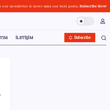
o our newsletter & never miss our best posts.
Subscribe Now!
TIM
İLETİŞİM
Subscribe
SON YAZILAR
ı
CarrefourSA’dan dikkat çeken ‘alkol’ kararı:
Stoklar bitince satış sona erecek iddiası…