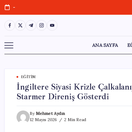
Skip
-
to
content
https://www.facebook.com/
https://twitter.com/
https://t.me/
https://www.instagram.com/
https://youtube.com/
ANA SAYFA
E
EĞITIM
İngiltere Siyasi Krizle Çalkalanı
Starmer Direniş Gösterdi
By
Mehmet Aydın
12 Mayıs 2026
2 Min Read