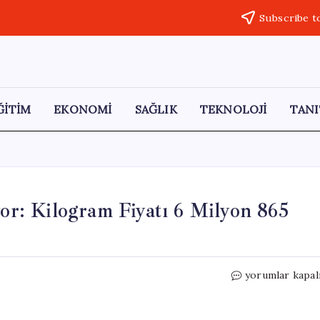
Subscribe t
ĞİTİM
EKONOMİ
SAĞLIK
TEKNOLOJİ
TANI
yor: Kilogram Fiyatı 6 Milyon 865
Altın
yorumlar kapal
Fiyatları
Yeniden
Yükseliyor: