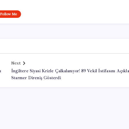
Follow Me
Next
ı
İngiltere Siyasi Krizle Çalkalanıyor! 89 Vekil İstifasını Açıkla
Starmer Direniş Gösterdi
Office Lisans Satın Al