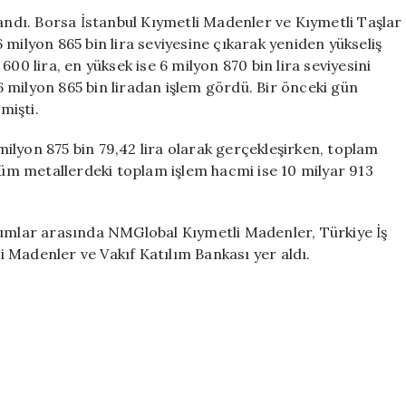
Kilogram
şandı. Borsa İstanbul Kıymetli Madenler ve Kıymetli Taşlar
Fiyatı
milyon 865 bin lira seviyesine çıkarak yeniden yükseliş
6
00 lira, en yüksek ise 6 milyon 870 bin lira seviyesini
Milyon
 6 milyon 865 bin liradan işlem gördü. Bir önceki gün
865
mişti.
Bin
Lira
ilyon 875 bin 79,42 lira olarak gerçekleşirken, toplam
için
 Tüm metallerdeki toplam işlem hacmi ise 10 milyar 913
rumlar arasında NMGlobal Kıymetli Madenler, Türkiye İş
 Madenler ve Vakıf Katılım Bankası yer aldı.