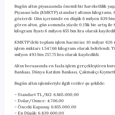
Bugün altın piyasasında önemli bir hareketlilik ya
Piyasası’nda (KMKTP) standart altının kilogramı, 6 
gösterdi. Gün içerisinde en düşük 6 milyon 839 bin 6
gören altın, gün sonunda yüzde 0,1’lik bir artış ile
kilogram fiyatı 6 milyon 855 bin lira olarak kaydedil
KMKTP’deki toplam işlem hacmi ise 10 milyar 626 m
işlem miktarı 1.547,66 kilogram olarak belirlendi.
milyon 493 bin 257,75 lira olarak kaydedildi.
Altın borsasında en fazla işlem gerçekleştiren ku
Bankası, Dünya Katılım Bankası, Çakmakçı Kıymetli
Bugün altın işlemleriyle ilgili veriler şu şekilde:
– Standart TL/KG: 6.865.000,00
– Dolar/Ounce: 4.706,00
– Önceki Kapanış: 6.855.000,00
– En Düşük: 6.839.600,00