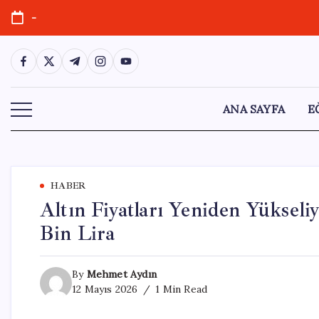
Skip
-
to
content
https://www.facebook.com/
https://twitter.com/
https://t.me/
https://www.instagram.com/
https://youtube.com/
ANA SAYFA
E
HABER
Altın Fiyatları Yeniden Yükseli
Bin Lira
By
Mehmet Aydın
12 Mayıs 2026
1 Min Read