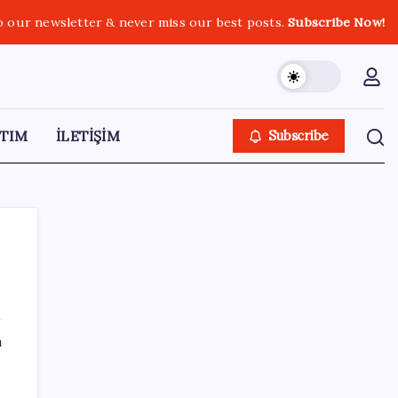
o our newsletter & never miss our best posts.
Subscribe Now!
TIM
İLETİŞİM
Subscribe
SON YAZILAR
ı
AB’den 348 uyduluk güvenlik iletişim ağına
onay