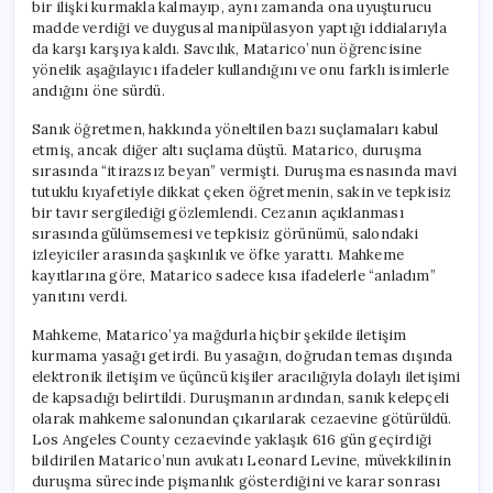
bir ilişki kurmakla kalmayıp, aynı zamanda ona uyuşturucu
madde verdiği ve duygusal manipülasyon yaptığı iddialarıyla
da karşı karşıya kaldı. Savcılık, Matarico’nun öğrencisine
yönelik aşağılayıcı ifadeler kullandığını ve onu farklı isimlerle
andığını öne sürdü.
Sanık öğretmen, hakkında yöneltilen bazı suçlamaları kabul
etmiş, ancak diğer altı suçlama düştü. Matarico, duruşma
sırasında “itirazsız beyan” vermişti. Duruşma esnasında mavi
tutuklu kıyafetiyle dikkat çeken öğretmenin, sakin ve tepkisiz
bir tavır sergilediği gözlemlendi. Cezanın açıklanması
sırasında gülümsemesi ve tepkisiz görünümü, salondaki
izleyiciler arasında şaşkınlık ve öfke yarattı. Mahkeme
kayıtlarına göre, Matarico sadece kısa ifadelerle “anladım”
yanıtını verdi.
Mahkeme, Matarico’ya mağdurla hiçbir şekilde iletişim
kurmama yasağı getirdi. Bu yasağın, doğrudan temas dışında
elektronik iletişim ve üçüncü kişiler aracılığıyla dolaylı iletişimi
de kapsadığı belirtildi. Duruşmanın ardından, sanık kelepçeli
olarak mahkeme salonundan çıkarılarak cezaevine götürüldü.
Los Angeles County cezaevinde yaklaşık 616 gün geçirdiği
bildirilen Matarico’nun avukatı Leonard Levine, müvekkilinin
duruşma sürecinde pişmanlık gösterdiğini ve karar sonrası