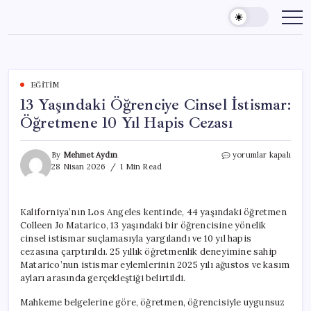
Skip
to
content
EĞITIM
13 Yaşındaki Öğrenciye Cinsel İstismar:
Öğretmene 10 Yıl Hapis Cezası
13
By
Mehmet Aydın
yorumlar kapalı
Yaşındaki
28 Nisan 2026
1 Min Read
Öğrenciye
Cinsel
İstismar:
Kaliforniya’nın Los Angeles kentinde, 44 yaşındaki öğretmen
Öğretmene
Colleen Jo Matarico, 13 yaşındaki bir öğrencisine yönelik
10
Yıl
cinsel istismar suçlamasıyla yargılandı ve 10 yıl hapis
Hapis
cezasına çarptırıldı. 25 yıllık öğretmenlik deneyimine sahip
Cezası
Matarico’nun istismar eylemlerinin 2025 yılı ağustos ve kasım
için
ayları arasında gerçekleştiği belirtildi.
Mahkeme belgelerine göre, öğretmen, öğrencisiyle uygunsuz