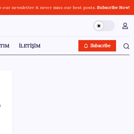
o our newsletter & never miss our best posts.
Subscribe Now!
TIM
İLETİŞİM
Subscribe
ı
SON YAZILAR
CarrefourSA’dan dikkat çeken ‘alkol’ kararı:
Stoklar bitince satış sona erecek iddiası…