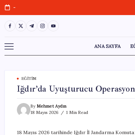
Skip
-
to
content
https://www.facebook.com/
https://twitter.com/
https://t.me/
https://www.instagram.com/
https://youtube.com/
ANA SAYFA
E
EĞITIM
Iğdır’da Uyuşturucu Operasyon
By
Mehmet Aydın
18 Mayıs 2026
1 Min Read
18 Mayıs 2026 tarihinde Iğdır İl Jandarma Komuta