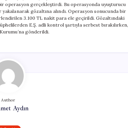
Tutuklandı
bir operasyon gerçekleştirdi. Bu operasyonda uyuşturucu
için
ıslar yakalanarak gözaltına alındı. Operasyon sonucunda bir
lendirilen 3.100 TL nakit para ele geçirildi. Gözaltındaki
phelilerden E.Ş. adli kontrol şartıyla serbest bırakılırken
z Kurumu’na gönderildi.
Author
met Aydın