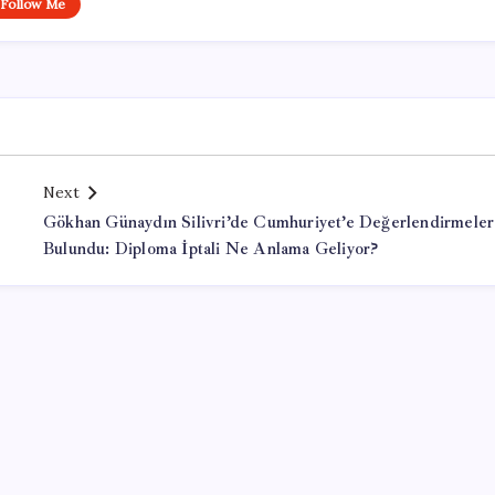
Follow Me
Next
Gökhan Günaydın Silivri’de Cumhuriyet’e Değerlendirmele
Bulundu: Diploma İptali Ne Anlama Geliyor?
Office Lisans Satın Al