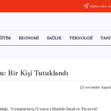
Subscribe t
ĞİTİM
EKONOMİ
SAĞLIK
TEKNOLOJİ
TANI
u: Bir Kişi Tutuklandı
Iğdır’da
yorumlar kapal
Uyuşturucu
Operasyonu:
Bir
Kişi
nlığı, “Uyuşturucu/Uyarıcı Madde İmal ve Ticareti”