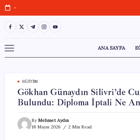
Skip
-
to
content
https://www.facebook.com/
https://twitter.com/
https://t.me/
https://www.instagram.com/
https://youtube.com/
ANA SAYFA
E
EĞITIM
Gökhan Günaydın Silivri’de Cu
Bulundu: Diploma İptali Ne An
By
Mehmet Aydın
18 Mayıs 2026
2 Min Read