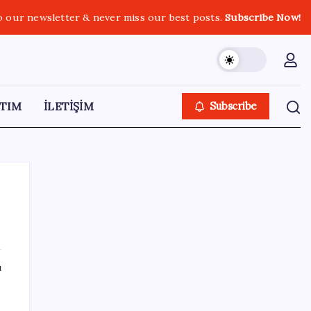
o our newsletter & never miss our best posts.
Subscribe Now!
TIM
İLETİŞİM
Subscribe
SON YAZILAR
ı
Tarayıcıda Yapay Zeka: Android Chrome’a
Gemini Geldi