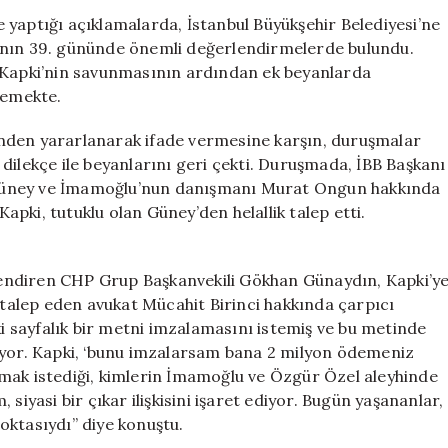
Değerlendirme
 yaptığı açıklamalarda, İstanbul Büyükşehir Belediyesi’ne
Bulundu:
ının 39. gününde önemli değerlendirmelerde bulundu.
Diploma
t Kapki’nin savunmasının ardından ek beyanlarda
İptali
lemekte.
Ne
Anlama
nden yararlanarak ifade vermesine karşın, duruşmalar
Geliyor?
ekçe ile beyanlarını geri çekti. Duruşmada, İBB Başkanı
için
Güney ve İmamoğlu’nun danışmanı Murat Ongun hakkında
pki, tutuklu olan Güney’den helallik talep etti.
endiren CHP Grup Başkanvekili Gökhan Günaydın, Kapki’y
r talep eden avukat Mücahit Birinci hakkında çarpıcı
ki sayfalık bir metni imzalamasını istemiş ve bu metinde
ıyor. Kapki, ‘bunu imzalarsam bana 2 milyon ödemeniz
mak istediği, kimlerin İmamoğlu ve Özgür Özel aleyhinde
siyasi bir çıkar ilişkisini işaret ediyor. Bugün yaşananlar,
oktasıydı” diye konuştu.