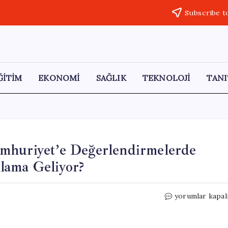
Subscribe t
ĞİTİM
EKONOMİ
SAĞLIK
TEKNOLOJİ
TANI
mhuriyet’e Değerlendirmelerde
lama Geliyor?
Gökhan
yorumlar kapal
Günaydın
Silivri’de
Cumhuriyet’e