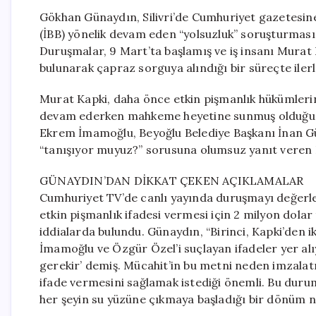
Gökhan Günaydın, Silivri’de Cumhuriyet gazetesine
(İBB) yönelik devam eden “yolsuzluk” soruşturmas
Duruşmalar, 9 Mart’ta başlamış ve iş insanı Mura
bulunarak çapraz sorguya alındığı bir süreçte iler
Murat Kapki, daha önce etkin pişmanlık hükümleri
devam ederken mahkeme heyetine sunmuş olduğu dil
Ekrem İmamoğlu, Beyoğlu Belediye Başkanı İnan 
“tanışıyor muyuz?” sorusuna olumsuz yanıt veren Ka
GÜNAYDIN’DAN DİKKAT ÇEKEN AÇIKLAMALAR
Cumhuriyet TV’de canlı yayında duruşmayı değerl
etkin pişmanlık ifadesi vermesi için 2 milyon dola
iddialarda bulundu. Günaydın, “Birinci, Kapki’den i
İmamoğlu ve Özgür Özel’i suçlayan ifadeler yer al
gerekir’ demiş. Mücahit’in bu metni neden imzalat
ifade vermesini sağlamak istediği önemli. Bu durum, 
her şeyin su yüzüne çıkmaya başladığı bir dönüm n