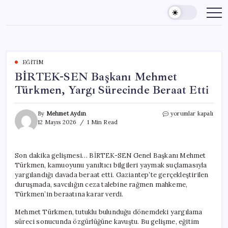
Skip
to
content
EĞITIM
BİRTEK-SEN Başkanı Mehmet
Türkmen, Yargı Sürecinde Beraat Etti
BİRTEK-
By
Mehmet Aydın
yorumlar kapalı
SEN
12 Mayıs 2026
1 Min Read
Başkanı
Mehmet
Türkmen,
Son dakika gelişmesi… BİRTEK-SEN Genel Başkanı Mehmet
Yargı
Türkmen, kamuoyunu yanıltıcı bilgileri yaymak suçlamasıyla
Sürecinde
Beraat
yargılandığı davada beraat etti. Gaziantep’te gerçekleştirilen
Etti
duruşmada, savcılığın ceza talebine rağmen mahkeme,
için
Türkmen’in beraatına karar verdi.
Mehmet Türkmen, tutuklu bulunduğu dönemdeki yargılama
süreci sonucunda özgürlüğüne kavuştu. Bu gelişme, eğitim