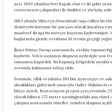
açtı. 1963 yılından beri kapalı olan ve iki şehir ara
restorasyon çalışmaları ile bisiklet ve yürüyüş yol
1883 yılında Viktorya döneminde inşa edilen bu tün
demiryolu hattının bir parçası olarak kayalara oyul
maalesef iki işçi bu süreçte hayatını kaybetmiştir.
başlarında günde ortalama 16 trenin geçtiği yoğun 
İkinci Dünya Savaşı sonrasında, otobüs taşımacılığ
kaybetti. Yolcu sayısının düşmesi nedeniyle son tren
tamamen kapatıldı. Bu kapanış, bölgedeki yayaların 
zorunda kalmasına sebep oldu.
Sonunda, yıllık ortalama 100 bin ziyaretçiye ev s
aksaklıkları gidermek amacıyla Galler Hükümeti ve
bütçe ayırdı. Restorasyon projesi çerçevesinde 25
olarak bilinen 275 metre uzunluğundaki ana tünel 
çalışma sonrasında tüneller yeniden ulaşıma açıldı