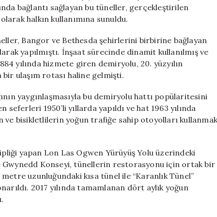
Tünel:
sında bağlantı sağlayan bu tüneller, gerçekleştirilen
İki
u olarak halkın kullanımına sunuldu.
Şehri
Birleştiriyor
eller, Bangor ve Bethesda şehirlerini birbirine bağlayan
için
arak yapılmıştı. İnşaat sürecinde dinamit kullanılmış ve
 1884 yılında hizmete giren demiryolu, 20. yüzyılın
bir ulaşım rotası haline gelmişti.
ının yaygınlaşmasıyla bu demiryolu hattı popülaritesini
 seferleri 1950’li yıllarda yapıldı ve hat 1963 yılında
ve bisikletlilerin yoğun trafiğe sahip otoyolları kullanma
ahipliği yapan Lon Las Ogwen Yürüyüş Yolu üzerindeki
 Gwynedd Konseyi, tünellerin restorasyonu için ortak bir
 metre uzunluğundaki kısa tünel ile “Karanlık Tünel”
onarıldı. 2017 yılında tamamlanan dört aylık yoğun
.