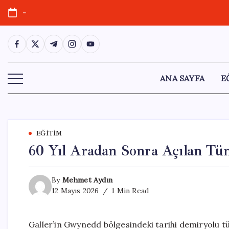
Skip
-
to
content
https://www.facebook.com/
https://twitter.com/
https://t.me/
https://www.instagram.com/
https://youtube.com/
ANA SAYFA
E
EĞITIM
60 Yıl Aradan Sonra Açılan Tüne
By
Mehmet Aydın
12 Mayıs 2026
1 Min Read
Galler’in Gwynedd bölgesindeki tarihi demiryolu tü