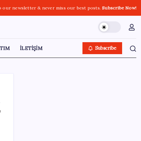
o our newsletter & never miss our best posts.
Subscribe Now!
TIM
İLETİŞİM
Subscribe
ı
SON YAZILAR
Türkiye’ye gelen turistler alışveriş yapmadı,
saçını yaptırdı!