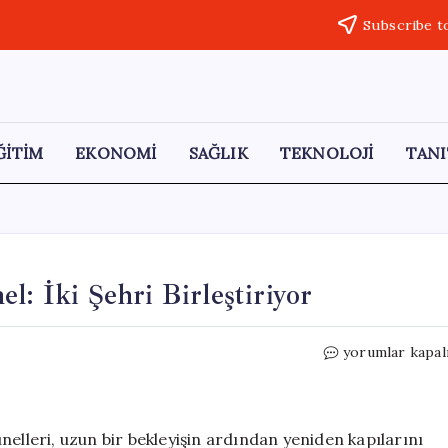
Subscribe t
ĞİTİM
EKONOMİ
SAĞLIK
TEKNOLOJİ
TANI
l: İki Şehri Birleştiriyor
60
yorumlar kapal
Yıl
Aradan
Sonra
Açılan
nelleri, uzun bir bekleyişin ardından yeniden kapılarını