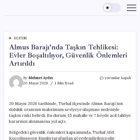
Skip
to
content
EĞITIM
Almus Barajı’nda Taşkın Tehlikesi:
Evler Boşaltılıyor, Güvenlik Önlemleri
Artırıldı
Almus
By
Mehmet Aydın
yorumlar kapalı
Barajı’nda
20 Mayıs 2026
1 Min Read
Taşkın
Tehlikesi:
Evler
20 Mayıs 2026 tarihinde, Turhal ilçesinde Almus Barajı’nın
Boşaltılıyor,
doluluk oranının maksimum seviyeye ulaşması nedeniyle
Güvenlik
Önlemleri
taşkın riski belirdi. Bu durum, 15 mahalle ve 7 köyde acil tahliye
Artırıldı
kararının alınmasına yol açtı.
için
Bölgedeki güvenlik önlemleri kapsamında, Turhal Afet
Koordinasyon Kurulu tarafından görevlendirilen polis