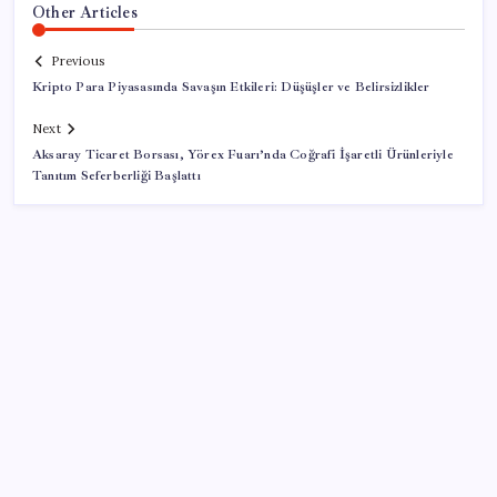
Other Articles
Previous
Kripto Para Piyasasında Savaşın Etkileri: Düşüşler ve Belirsizlikler
Next
Aksaray Ticaret Borsası, Yörex Fuarı’nda Coğrafi İşaretli Ürünleriyle
Tanıtım Seferberliği Başlattı
SON YAZILAR
Otel doluluk oranlarında beş yılın düşük Haziran ayı