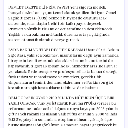
DEVLET DESTEKLİ PRİM YAPISI Yeni sigorta modeli,
“sosyal devlet” anlayışını temel alarak şekillendiriliyor. Genel
Sağlık Sigortası (GSS) benzeri bir yapı ile oluşturulacak
sistemde, vatandaşlar belirli bir katkı payı ödeyecek.
Primlerin büyük bir kısmı devlet tarafından desteklenecek.
Yaşlılık ya da bakıma muhtaçlık durumu ortaya çıktığında,
sistem otomatik olarak devreye girecek.
EVDE BAKIM VE TIBBİ DESTEK KAPSAMI Uzun Süreli Bakım
Sigortası, yalnızca bakımevi masraflarını değil, aynı zamanda
bireylerin kendi evlerinde alacakları bakım hizmetlerini de
kapsayacak. Sigorta kapsamındaki hizmetler arasında şunlar
yer alacak: Evde hemşire ve profesyonel hasta bakıcı desteği,
fizik tedavi ve rehabilitasyon hizmetleri, gerekli tıbbi
ekipmanların temini, demans, Alzheimer ve Parkinson gibi
kronik nörolojik hastalıkların takibi ve özel bakımı.
DEMOGRAFİK UYARI: 2100 YILINDA NÜFUSUN ÜÇTE BİRİ
YAŞLI OLACAK Türkiye İstatistik Kurumu (TÜİK) verileri, bu
reformun ne kadar acil olduğunu ortaya koyuyor. 2023 yılında
çift haneli rakamlara ulaşan yaşlı nüfus oranının, 2030 yılında
%13,5’e, yüzyılın sonunda ise toplam nüfusun yaklaşık üçte
birine ulaşması öngörülüyor. Uzmanlar, hayata geçirilecek bu