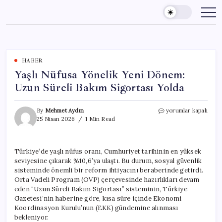
Skip
to
content
HABER
Yaşlı Nüfusa Yönelik Yeni Dönem:
Uzun Süreli Bakım Sigortası Yolda
Yaşlı
By
Mehmet Aydın
yorumlar kapalı
Nüfusa
25 Nisan 2026
1 Min Read
Yönelik
Yeni
Dönem:
Türkiye’de yaşlı nüfus oranı, Cumhuriyet tarihinin en yüksek
Uzun
seviyesine çıkarak %10,6’ya ulaştı. Bu durum, sosyal güvenlik
Süreli
Bakım
sisteminde önemli bir reform ihtiyacını beraberinde getirdi.
Sigortası
Orta Vadeli Program (OVP) çerçevesinde hazırlıkları devam
Yolda
eden “Uzun Süreli Bakım Sigortası” sisteminin, Türkiye
için
Gazetesi’nin haberine göre, kısa süre içinde Ekonomi
Koordinasyon Kurulu’nun (EKK) gündemine alınması
bekleniyor.