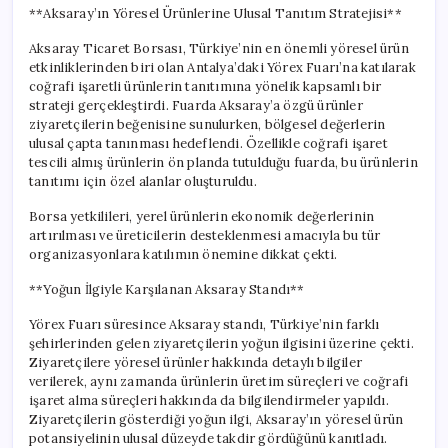
**Aksaray’ın Yöresel Ürünlerine Ulusal Tanıtım Stratejisi**
Aksaray Ticaret Borsası, Türkiye’nin en önemli yöresel ürün
etkinliklerinden biri olan Antalya’daki Yörex Fuarı’na katılarak
coğrafi işaretli ürünlerin tanıtımına yönelik kapsamlı bir
strateji gerçekleştirdi. Fuarda Aksaray’a özgü ürünler
ziyaretçilerin beğenisine sunulurken, bölgesel değerlerin
ulusal çapta tanınması hedeflendi. Özellikle coğrafi işaret
tescili almış ürünlerin ön planda tutulduğu fuarda, bu ürünlerin
tanıtımı için özel alanlar oluşturuldu.
Borsa yetkilileri, yerel ürünlerin ekonomik değerlerinin
artırılması ve üreticilerin desteklenmesi amacıyla bu tür
organizasyonlara katılımın önemine dikkat çekti.
**Yoğun İlgiyle Karşılanan Aksaray Standı**
Yörex Fuarı süresince Aksaray standı, Türkiye’nin farklı
şehirlerinden gelen ziyaretçilerin yoğun ilgisini üzerine çekti.
Ziyaretçilere yöresel ürünler hakkında detaylı bilgiler
verilerek, aynı zamanda ürünlerin üretim süreçleri ve coğrafi
işaret alma süreçleri hakkında da bilgilendirmeler yapıldı.
Ziyaretçilerin gösterdiği yoğun ilgi, Aksaray’ın yöresel ürün
potansiyelinin ulusal düzeyde takdir gördüğünü kanıtladı.