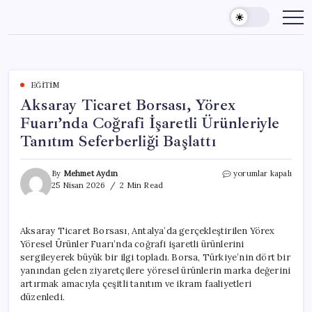
Skip
to
content
EĞITIM
Aksaray Ticaret Borsası, Yörex
Fuarı’nda Coğrafi İşaretli Ürünleriyle
Tanıtım Seferberliği Başlattı
Aksaray
By
Mehmet Aydın
yorumlar kapalı
Ticaret
25 Nisan 2026
2 Min Read
Borsası,
Yörex
Fuarı’nda
Aksaray Ticaret Borsası, Antalya’da gerçekleştirilen Yörex
Coğrafi
Yöresel Ürünler Fuarı’nda coğrafi işaretli ürünlerini
İşaretli
Ürünleriyle
sergileyerek büyük bir ilgi topladı. Borsa, Türkiye’nin dört bir
Tanıtım
yanından gelen ziyaretçilere yöresel ürünlerin marka değerini
Seferberliği
artırmak amacıyla çeşitli tanıtım ve ikram faaliyetleri
Başlattı
düzenledi.
için