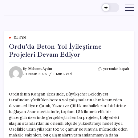
Skip
to
content
EĞITIM
Ordu’da Beton Yol İyileştirme
Projeleri Devam Ediyor
Ordu’da
By
Mehmet Aydın
yorumlar kapalı
Beton
29 Nisan 2026
1 Min Read
Yol
İyileştirme
Projeleri
Ordu ilinin Korgan ilçesinde, Büyükşehir Belediyesi
Devam
tarafından yürütülen beton yol çalışmalarına hız kesmeden
Ediyor
için
devam ediliyor. Çamlı, Yazıcı ve Çiftlik mahallelerini birbirine
bağlayan Asar mevkisinde, toplam 1,5 kilometrelik bir
güzergah üzerinde gerçekleştirilen bu projeler, bölgedeki
ulaşım standartlarını önemli ölçüde yükseltmeyi hedefliyor.
Özellikle uzun yıllardır toz ve çamur sorunuyla mücadele eden
mahalle sakinleri, bu çalışmaların tamamlanmasıyla daha