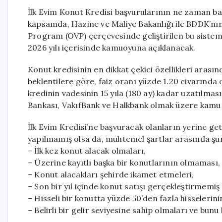
İlk Evim Konut Kredisi başvurularının ne zaman baş
kapsamda, Hazine ve Maliye Bakanlığı ile BDDK’nın
Program (OVP) çerçevesinde geliştirilen bu sistemi
2026 yılı içerisinde kamuoyuna açıklanacak.
Konut kredisinin en dikkat çekici özellikleri arasınd
beklentilere göre, faiz oranı yüzde 1.20 civarında
kredinin vadesinin 15 yıla (180 ay) kadar uzatılması
Bankası, VakıfBank ve Halkbank olmak üzere kamu b
İlk Evim Kredisi’ne başvuracak olanların yerine ge
yapılmamış olsa da, muhtemel şartlar arasında şunl
– İlk kez konut alacak olmaları,
– Üzerine kayıtlı başka bir konutlarının olmaması,
– Konut alacakları şehirde ikamet etmeleri,
– Son bir yıl içinde konut satışı gerçekleştirmemiş
– Hisseli bir konutta yüzde 50’den fazla hisseleri
– Belirli bir gelir seviyesine sahip olmaları ve bunu