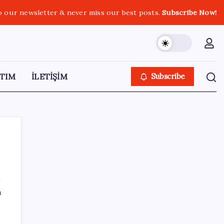
o our newsletter & never miss our best posts.
Subscribe Now!
TIM
İLETİŞİM
Subscribe
SON YAZILAR
ı
CarrefourSA’dan dikkat çeken ‘alkol’ kararı:
Stoklar bitince satış sona erecek iddiası…