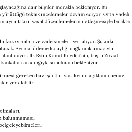
Başvuruları
layacağına dair bilgiler merakla bekleniyor. Bu
Ne
 yürüttüğü teknik incelemeler devam ediyor. Orta Vadeli
Zaman
n ayrıntıları, yasal düzenlemelerin netleşmesiyle birlikte
Başlayacak?
Şartları
Neler?
a faiz oranları ve vade süreleri yer alıyor. Şu anki
için
 olacak. Ayrıca, ödeme kolaylığı sağlamak amacıyla
 planlanıyor. İlk Evim Konut Kredisi’nin, başta Ziraat
ankaları aracılığıyla sunulması bekleniyor.
tirmesi gereken bazı şartlar var. Resmi açıklama henüz
ar yer alabilir:
 olmaları,
nin bulunmaması,
 belgeleyebilmeleri.