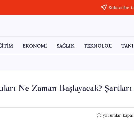
Subscribe t
ĞİTİM
EKONOMİ
SAĞLIK
TEKNOLOJİ
TANI
ları Ne Zaman Başlayacak? Şartları
İlk
yorumlar kapal
Evim
Konut
Kredisi