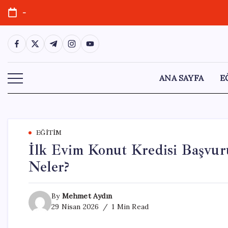
Skip
-
to
content
https://www.facebook.com/
https://twitter.com/
https://t.me/
https://www.instagram.com/
https://youtube.com/
ANA SAYFA
E
EĞITIM
İlk Evim Konut Kredisi Başvuru
Neler?
By
Mehmet Aydın
29 Nisan 2026
1 Min Read