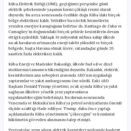
Küba Elektrik Birliği (UNE), geçtiğimiz perşembe günü
elektrik şebekesinde yaşanan kısmi çöküşü resmi olarak
duyurdu. Bu arıza sonrasında özellikle doğu Küba’daki birçok
bölge elektriksiz kaldı. Yetkililer bazı kritik hizmetlerin
yeniden enerjiye kavuştuğunu belirtse de, Santiago de Cuba ve
Camagüey’in doğusundaki birçok şehirde kesintilerin devam
ettiği kaydedildi. Yaklaşık 10 milyonluk nüfusa sahip ülkede
sıcak havaların artmasıyla enerji talebi yükseldi ve birçok
bölgede, başta Havana olmak üzere, vatandaşlar günde 20
saatten fazla elektriksiz kaldı.
Küba Enerji ve Madenler Bakanlığı, ülkede fuel oil ve dizel
stoklarının tamamen tükendiğini duyurdu. Bakanlık, elektrik
kesintilerinin ana sebepleri arasında ABD’nin uyguladığı
yaptırımlar ve yakıt ambargosunu öne sürdü. Eski ABD
Başkanı Donald Trump yönetimi, ocak ayında Küba’ya yakıt
sağlayan ülkelere yönelik yeni yaptırımların
uygulanabileceğini belirtmişti. Bu durum sonrasında
Venezuela ve Meksika’nın Küba’ya petrol sevkiyatlarını önemli
ölçüde azalttığı ifade ediliyor. Trump, daha önce yaptığı
açıklamalarda Küba yönetiminin “çökeceğini” ve komünist
hükümetin görevden alınmasını talep etmişti.
Protestolar, uzun süren elektrik kesintileri nedeniyle başkent