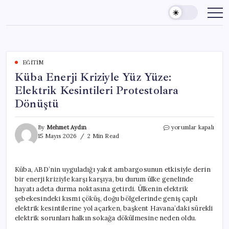
Skip
to
content
EĞITIM
Küba Enerji Kriziyle Yüz Yüze:
Elektrik Kesintileri Protestolara
Dönüştü
Küba
By
Mehmet Aydın
yorumlar kapalı
Enerji
15 Mayıs 2026
2 Min Read
Kriziyle
Yüz
Yüze:
Küba, ABD’nin uyguladığı yakıt ambargosunun etkisiyle derin
Elektrik
bir enerji kriziyle karşı karşıya, bu durum ülke genelinde
Kesintileri
Protestolara
hayatı adeta durma noktasına getirdi. Ülkenin elektrik
Dönüştü
şebekesindeki kısmi çöküş, doğu bölgelerinde geniş çaplı
için
elektrik kesintilerine yol açarken, başkent Havana’daki sürekli
elektrik sorunları halkın sokağa dökülmesine neden oldu.