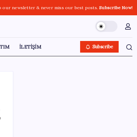
o our newsletter & never miss our best posts.
Subscribe Now!
TIM
İLETİŞİM
Subscribe
SON YAZILAR
ı
Türkiye’ye gelen turistler alışveriş yapmadı,
saçını yaptırdı!