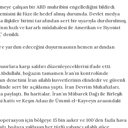
İki
ye çalışan bir ABD muhribini engellediğini bildirdi.
Füze
emisini iki füze ile hedef almış durumda. Devlet medya
ile
 ilişkiler birimi tarafından sert bir uyarıyla durdurulmuş.
Saldırdı
n hızlı ve kararlı müdahalesi ile Amerikan ve Siyonist
İddiasında
 denildi.
Bulundu
için
ere yardım edeceğini duyurmasının hemen ardından
urlara karşı saldırı düzenleyeceklerini ifade etti.
 Abdullahi, boğazın tamamen İran’ın kontrolünde
un denetimi İran silahlı kuvvetlerinin elindedir ve güvenli
klinde sert bir açıklama yaptı. İran Devrim Muhafızları,
a paylaştı. Bu haritalar, İran’ın Mübarek Dağı ile Birleşik
ki hattı ve Keşm Adası ile Ümmü el-Kayveyn arasındaki
 operasyon için bölgeye 15 bin asker ve 100’den fazla hava
, boğaza yaklaşan her türlü yabancı silahlı güce,