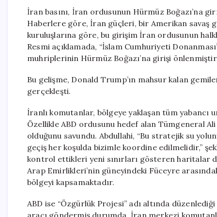
İran basını, İran ordusunun Hürmüz Boğazı’na girme
Haberlere göre, İran güçleri, bir Amerikan savaş g
kuruluşlarına göre, bu girişim İran ordusunun halkla
Resmi açıklamada, “İslam Cumhuriyeti Donanması’nı
muhriplerinin Hürmüz Boğazı’na girişi önlenmiştir,”
Bu gelişme, Donald Trump’ın mahsur kalan gemil
gerçekleşti.
İranlı komutanlar, bölgeye yaklaşan tüm yabancı uns
Özellikle ABD ordusunu hedef alan Tümgeneral Ali
olduğunu savundu. Abdullahi, “Bu stratejik su yolun
geçiş her koşulda bizimle koordine edilmelidir,” şe
kontrol ettikleri yeni sınırları gösteren haritalar d
Arap Emirlikleri’nin güneyindeki Füceyre arasında
bölgeyi kapsamaktadır.
ABD ise “Özgürlük Projesi” adı altında düzenlediği
aracı göndermiş durumda. İran merkezi komutanlığı