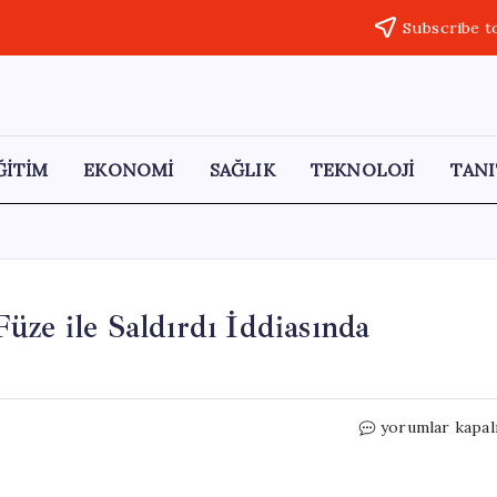
Subscribe t
ĞİTİM
EKONOMİ
SAĞLIK
TEKNOLOJİ
TANI
üze ile Saldırdı İddiasında
İran,
yorumlar kapal
ABD
Savaş
Gemisine