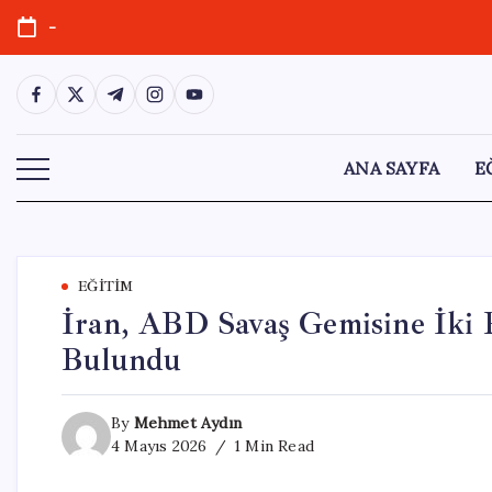
Skip
-
to
content
https://www.facebook.com/
https://twitter.com/
https://t.me/
https://www.instagram.com/
https://youtube.com/
ANA SAYFA
E
EĞITIM
İran, ABD Savaş Gemisine İki F
Bulundu
By
Mehmet Aydın
4 Mayıs 2026
1 Min Read