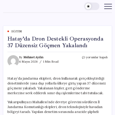
Skip
to
content
EĞITIM
Hatay’da Dron Destekli Operasyonda
37 Düzensiz Göçmen Yakalandı
Hatay’da
By
Mehmet Aydın
yorumlar kapalı
Dron
4 Mayıs 2026
1 Min Read
Destekli
Operasyonda
37
Hatay’da jandarma ekipleri, dron kullanarak gerçekleştirdiği
Düzensiz
denetimlerde yasa dışı yollarla ülkeye giriş yapan 37 düzensiz
Göçmen
Yakalandı
göçmeni yakaladı. Yakalanan kişiler, geri gönderme
için
merkezine sevk edilerek sınır dışı işlemlerine tabi tutulacak.
Yukarıpulluyazı Mahallesi’nde devriye görevini sürdüren İl
Jandarma Komutanlığı ekipleri, dron teknolojisiyle havadan
bölgeyi taradı. Yapılan denetim sırasında arazide şüpheli