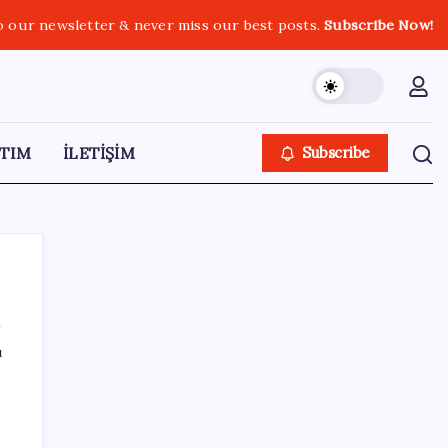
o our newsletter & never miss our best posts.
Subscribe Now!
TIM
İLETİŞİM
Subscribe
ı
SON YAZILAR
Meta’dan Yazılımcılar için Yeni Araç: Muse
i
Code