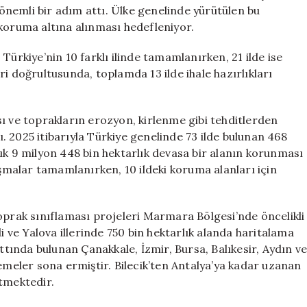
Alanı
nemli bir adım attı. Ülke genelinde yürütülen bu
Koruma
 koruma altına alınması hedefleniyor.
Projesi
Başlatıldı
Türkiye’nin 10 farklı ilinde tamamlanırken, 21 ilde ise
için
i doğrultusunda, toplamda 13 ilde ihale hazırlıkları
ı ve toprakların erozyon, kirlenme gibi tehditlerden
 2025 itibarıyla Türkiye genelinde 73 ilde bulunan 468
ık 9 milyon 448 bin hektarlık devasa bir alanın korunması
ışmalar tamamlanırken, 10 ildeki koruma alanları için
oprak sınıflaması projeleri Marmara Bölgesi’nde öncelikli
i ve Yalova illerinde 750 bin hektarlık alanda haritalama
ında bulunan Çanakkale, İzmir, Bursa, Balıkesir, Aydın v
lemeler sona ermiştir. Bilecik’ten Antalya’ya kadar uzanan
etmektedir.