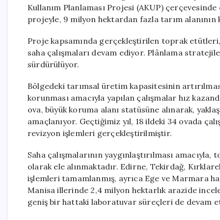
Kullanım Planlaması Projesi (AKUP) çerçevesinde ö
projeyle, 9 milyon hektardan fazla tarım alanının
Proje kapsamında gerçekleştirilen toprak etütleri, 
saha çalışmaları devam ediyor. Plânlama stratejiler
sürdürülüyor.
Bölgedeki tarımsal üretim kapasitesinin artırılmas
korunması amacıyla yapılan çalışmalar hız kazandı.
ova, büyük koruma alanı statüsüne alınarak, yaklaş
amaçlanıyor. Geçtiğimiz yıl, 18 ildeki 34 ovada çal
revizyon işlemleri gerçekleştirilmiştir.
Saha çalışmalarının yaygınlaştırılması amacıyla, t
olarak ele alınmaktadır. Edirne, Tekirdağ, Kırklarel
işlemleri tamamlanmış, ayrıca Ege ve Marmara hatt
Manisa illerinde 2,4 milyon hektarlık arazide ince
geniş bir hattaki laboratuvar süreçleri de devam 