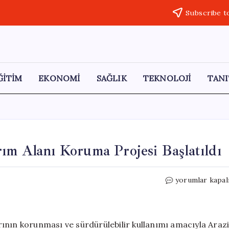
Subscribe t
ĞİTİM
EKONOMİ
SAĞLIK
TEKNOLOJİ
TANI
ım Alanı Koruma Projesi Başlatıldı
Türkiye’de
yorumlar kapal
9
Milyon
Hektar
Tarım
ının korunması ve sürdürülebilir kullanımı amacıyla Araz