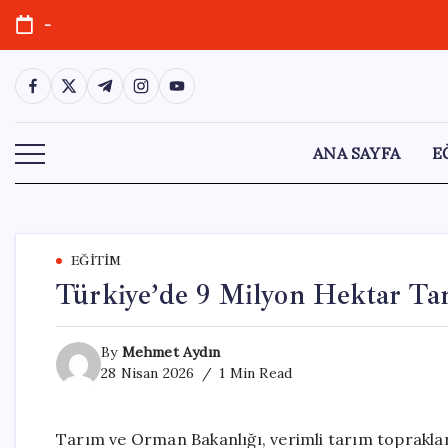
Skip
-
to
content
https://www.facebook.com/
https://twitter.com/
https://t.me/
https://www.instagram.com/
https://youtube.com/
ANA SAYFA
E
EĞITIM
Türkiye’de 9 Milyon Hektar Tar
By
Mehmet Aydın
28 Nisan 2026
1 Min Read
Tarım ve Orman Bakanlığı, verimli tarım topraklar