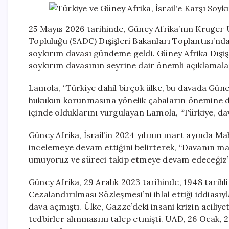
25 Mayıs 2026 tarihinde, Güney Afrika’nın Kruger 
Topluluğu (SADC) Dışişleri Bakanları Toplantısı’nda,
soykırım davası gündeme geldi. Güney Afrika Dışişl
soykırım davasının seyrine dair önemli açıklamal
Lamola, “Türkiye dahil birçok ülke, bu davada Güney 
hukukun korunmasına yönelik çabaların önemine dikk
içinde olduklarını vurgulayan Lamola, “Türkiye, dav
Güney Afrika, İsrail’in 2024 yılının mart ayında 
incelemeye devam ettiğini belirterek, “Davanın ma
umuyoruz ve süreci takip etmeye devam edeceğiz” i
Güney Afrika, 29 Aralık 2023 tarihinde, 1948 tarihl
Cezalandırılması Sözleşmesi’ni ihlal ettiği iddiasıy
dava açmıştı. Ülke, Gazze’deki insani krizin aciliy
tedbirler alınmasını talep etmişti. UAD, 26 Ocak, 