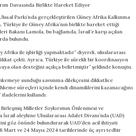
İsrail’e
Karşı
Ulusal Parkı’nda gerçekleştirilen Güney Afrika Kalkınma
Soykırım
 Türkiye ile Güney Afrika’nın birlikte hareket ettiği
Davasında
eri Bakanı Lamola, bu bağlamda, İsrail’e karşı açılan
Birlikte
Hareket
arda bulundu.
Ediyor
için
Afrika ile işbirliği yapmaktadır” diyerek, uluslararası
at çekti. Ayrıca, Türkiye ile sürekli bir koordinasyon
aya olan desteğini açıkça belirtmiştir” şeklinde konuştu.
Mahkemeye sunduğu savunma dilekçesini dikkatlice
hkeme süreçleri içinde kendi dinamiklerini kazanacağını
fadelerini kullandı.
i Birleşmiş Milletler Soykırımın Önlenmesi ve
la İsrail aleyhine Uluslararası Adalet Divanı’nda (UAD)
etini göz önünde bulundurarak UAD’den acil ihtiyati
28 Mart ve 24 Mayıs 2024 tarihlerinde üç ayrı tedbir