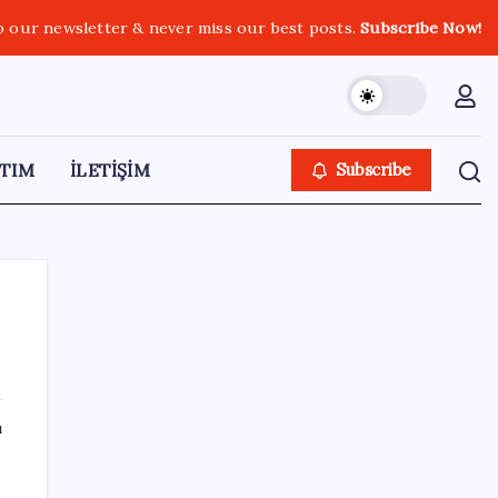
o our newsletter & never miss our best posts.
Subscribe Now!
TIM
İLETİŞİM
Subscribe
e
SON YAZILAR
ı
Türkiye’ye gelen turistler alışveriş yapmadı,
saçını yaptırdı!