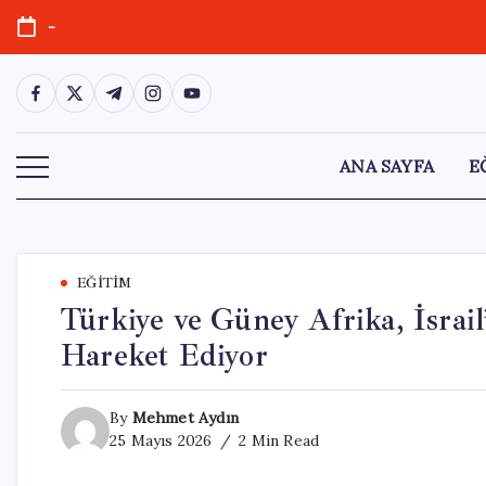
Skip
-
to
content
https://www.facebook.com/
https://twitter.com/
https://t.me/
https://www.instagram.com/
https://youtube.com/
ANA SAYFA
E
EĞITIM
Türkiye ve Güney Afrika, İsrail
Hareket Ediyor
By
Mehmet Aydın
25 Mayıs 2026
2 Min Read