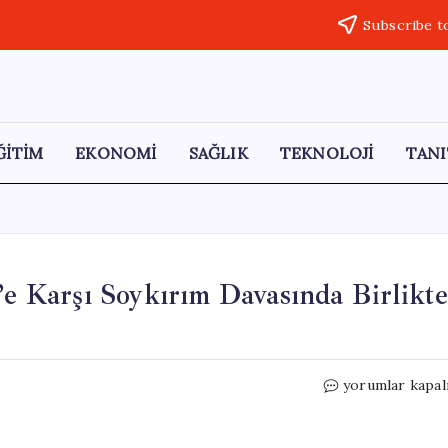
Subscribe t
ĞİTİM
EKONOMİ
SAĞLIK
TEKNOLOJİ
TANI
’e Karşı Soykırım Davasında Birlikt
Türkiye
yorumlar kapal
ve
Güney
Afrika,