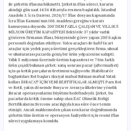
ile şirketin iflasına hükmetti. Şirketin iflas süreci, kararın
alındığı gün saat 14:34 itibarıyla resmen başlatıldı. İstanbul
Anadolu 3. İcra Dairesi, 2026/17 İflas dosyası kapsamında
İcra İflas Kanunu’nun 166. maddesi gereğince kararı
kamuoyuna duyurdu. 200’DEN FAZLA ÇALIŞAN VE YILLIK 5
MİLYON ÜRETİM KAPASİTESİ Sektörde 37 yıldır varlık
gösteren firmanın iflası, bünyesinde görev yapan 200’ü aşkın
personeli doğrudan etkiliyor. Yolcu araçları ile hafif ticari
araçlar için yedek parça üretimi gerçekleştiren firma, ulusal
ve uluslararası pazarda geniş bir ürün yelpazesine sahipti.
Yıllık 5 milyonun üzerinde üretim kapasitesi ve 7 bin farklı
ürün çeşidi bulunan şirket; satış sonrası pazar (aftermarket)
için şu kritik parçaların üretimini sağlıyordu: Stabilizatör
bağlantıları Rot başları Aksiyal mafsal Rulman mafsal Yatak
kolları İHRACAT İÇİN YENİ SERTİFİKALAR ALMIŞTI Pars Rot
ve Rotil, yakın dönemde Rusya ve Avrasya ülkelerine yönelik
ihracat operasyonlarını büyütme hedefindeydi. Şirket, bu
pazarlarda kritik öneme sahip olan EAC Gümrük Birliği
Sertifikalarını Sercons aracılığıyla kısa süre önce temin
etmişti. Ancak mahkemeden çıkan son karar doğrultusunda
şirketin tüm üretim ve operasyon faaliyetleri için resmi iflas
süreci uygulamaya konuldu.