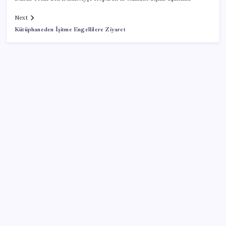
Next
Kütüphaneden İşitme Engellilere Ziyaret
SON YAZILAR
CarrefourSA’dan dikkat çeken ‘alkol’ kararı: Stoklar
bitince satış sona erecek iddiası…
İmamoğlu’na bir ‘erişim engeli’ daha: Görünmez
kılındı!
İngiltere’de siber saldırı: 100 binden fazla polise ait