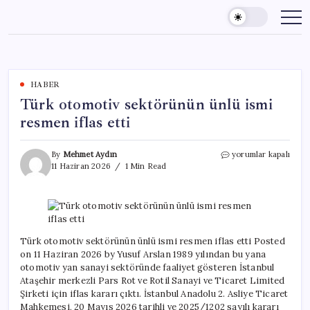
Skip
to
content
HABER
Türk otomotiv sektörünün ünlü ismi
resmen iflas etti
Türk
By
Mehmet Aydın
yorumlar kapalı
otomotiv
11 Haziran 2026
1 Min Read
sektörünün
ünlü
ismi
resmen
iflas
etti
Türk otomotiv sektörünün ünlü ismi resmen iflas etti Posted
için
on 11 Haziran 2026 by Yusuf Arslan 1989 yılından bu yana
otomotiv yan sanayi sektöründe faaliyet gösteren İstanbul
Ataşehir merkezli Pars Rot ve Rotil Sanayi ve Ticaret Limited
Şirketi için iflas kararı çıktı. İstanbul Anadolu 2. Asliye Ticaret
Mahkemesi, 20 Mayıs 2026 tarihli ve 2025/1202 sayılı kararı