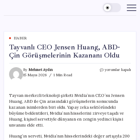
Skip
to
content
HABER
Tayvanlı CEO Jensen Huang, ABD-
Çin Görüşmelerinin Kazananı Oldu
Tayvanlı
By
Mehmet Aydın
yorumlar kapalı
CEO
15 Mayıs 2026
1 Min Read
Jensen
Huang,
ABD-
Tayvan merkezli teknoloji şirketi Nvidia’nın CEO’su Jensen
Çin
Huang, ABD ile Çin arasındaki görüşmelerin sonucunda
Görüşmelerinin
Kazananı
kazanan isimlerden biri oldu. Yapay zeka sektöründeki
Oldu
büyüme beklentileri, Nvidia’nın hisselerini zirveye taşıdı ve
için
Huang, kişisel servetiyle dünyanın en zengin yedinci kişisi
unvanını elde etti.
Huang’ın serveti, Nvidia’nın hisselerindeki değer artışıyla 200