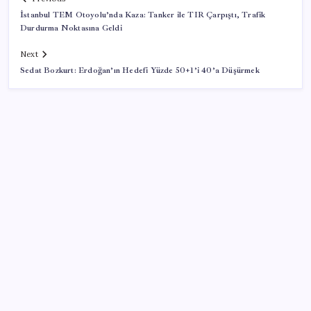
İstanbul TEM Otoyolu’nda Kaza: Tanker ile TIR Çarpıştı, Trafik
Durdurma Noktasına Geldi
Next
Sedat Bozkurt: Erdoğan’ın Hedefi Yüzde 50+1’i 40’a Düşürmek
SON YAZILAR
Türkiye’ye gelen turistler alışveriş yapmadı, saçını
yaptırdı!
AB’den 348 uyduluk güvenlik iletişim ağına onay