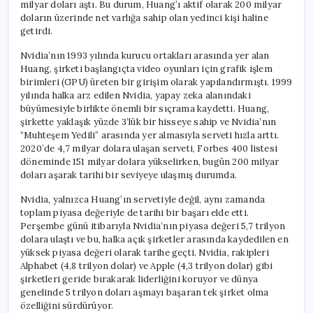
milyar doları aştı. Bu durum, Huang’ı aktif olarak 200 milyar
doların üzerinde net varlığa sahip olan yedinci kişi haline
getirdi.
Nvidia’nın 1993 yılında kurucu ortakları arasında yer alan
Huang, şirketi başlangıçta video oyunları için grafik işlem
birimleri (GPU) üreten bir girişim olarak yapılandırmıştı. 1999
yılında halka arz edilen Nvidia, yapay zeka alanındaki
büyümesiyle birlikte önemli bir sıçrama kaydetti. Huang,
şirkette yaklaşık yüzde 3’lük bir hisseye sahip ve Nvidia’nın
“Muhteşem Yedili” arasında yer almasıyla serveti hızla arttı.
2020’de 4,7 milyar dolara ulaşan serveti, Forbes 400 listesi
döneminde 151 milyar dolara yükselirken, bugün 200 milyar
doları aşarak tarihi bir seviyeye ulaşmış durumda.
Nvidia, yalnızca Huang’ın servetiyle değil, aynı zamanda
toplam piyasa değeriyle de tarihi bir başarı elde etti.
Perşembe günü itibarıyla Nvidia’nın piyasa değeri 5,7 trilyon
dolara ulaştı ve bu, halka açık şirketler arasında kaydedilen en
yüksek piyasa değeri olarak tarihe geçti. Nvidia, rakipleri
Alphabet (4,8 trilyon dolar) ve Apple (4,3 trilyon dolar) gibi
şirketleri geride bırakarak liderliğini koruyor ve dünya
genelinde 5 trilyon doları aşmayı başaran tek şirket olma
özelliğini sürdürüyor.