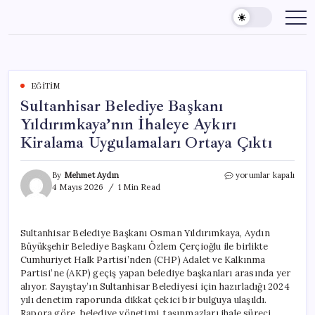
Skip
to
content
EĞITIM
Sultanhisar Belediye Başkanı
Yıldırımkaya’nın İhaleye Aykırı
Kiralama Uygulamaları Ortaya Çıktı
Sultanhisar
By
Mehmet Aydın
yorumlar kapalı
Belediye
4 Mayıs 2026
1 Min Read
Başkanı
Yıldırımkaya’nın
İhaleye
Sultanhisar Belediye Başkanı Osman Yıldırımkaya, Aydın
Aykırı
Büyükşehir Belediye Başkanı Özlem Çerçioğlu ile birlikte
Kiralama
Uygulamaları
Cumhuriyet Halk Partisi’nden (CHP) Adalet ve Kalkınma
Ortaya
Partisi’ne (AKP) geçiş yapan belediye başkanları arasında yer
Çıktı
alıyor. Sayıştay’ın Sultanhisar Belediyesi için hazırladığı 2024
için
yılı denetim raporunda dikkat çekici bir bulguya ulaşıldı.
Rapora göre, belediye yönetimi, taşınmazları ihale süreci