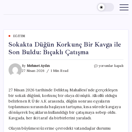
Skip
to
content
EĞITIM
Sokakta Düğün Korkunç Bir Kavga ile
Son Buldu: Bıçaklı Çatışma
Sokakta
By
Mehmet Aydın
yorumlar kapalı
Düğün
27 Nisan 2026
1 Min Read
Korkunç
Bir
Kavga
27 Nisan 2026 tarihinde Deliktaş Mahallesi’nde gerçekleşen
ile
bir sokak düğünü, korkunç bir olaya dönüştü. Alkollü olduğu
Son
Buldu:
belirlenen R.Ü ile A.K arasında, düğün sonrası eşyaların
Bıçaklı
toplanması sırasında başlayan tartışma, kısa sürede kavgaya
Çatışma
dönüşerek bıçakların kullanıldığı bir çatışmaya sebep oldu.
için
Kavgada, her iki taraf da birbirlerini yaraladı.
Olayın büyümesi üzerine çevredeki vatandaşlar durumu