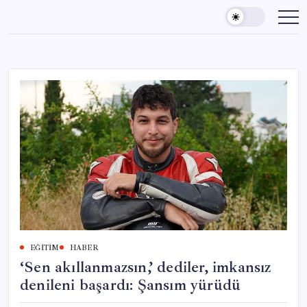
Skip
to
content
EĞITIM
HABER
‘Sen akıllanmazsın,’ dediler, imkansız
denileni başardı: Şansım yürüdü