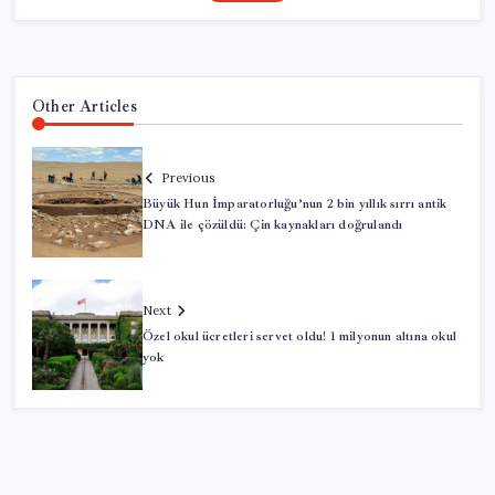
Other Articles
Previous
Büyük Hun İmparatorluğu’nun 2 bin yıllık sırrı antik
DNA ile çözüldü: Çin kaynakları doğrulandı
Next
Özel okul ücretleri servet oldu! 1 milyonun altına okul
yok