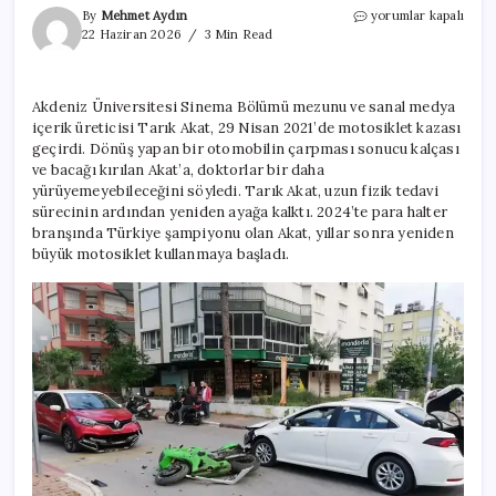
‘Sen
By
Mehmet Aydın
yorumlar kapalı
akıllanmazsın,’
22 Haziran 2026
3 Min Read
dediler,
imkansız
denileni
Akdeniz Üniversitesi Sinema Bölümü mezunu ve sanal medya
başardı:
içerik üreticisi Tarık Akat, 29 Nisan 2021’de motosiklet kazası
Şansım
yürüdü
geçirdi. Dönüş yapan bir otomobilin çarpması sonucu kalçası
için
ve bacağı kırılan Akat’a, doktorlar bir daha
yürüyemeyebileceğini söyledi. Tarık Akat, uzun fizik tedavi
sürecinin ardından yeniden ayağa kalktı. 2024’te para halter
branşında Türkiye şampiyonu olan Akat, yıllar sonra yeniden
büyük motosiklet kullanmaya başladı.