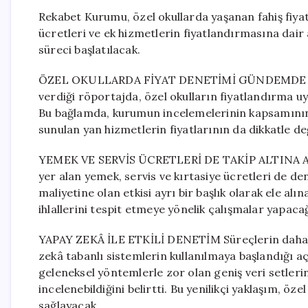
Rekabet Kurumu, özel okullarda yaşanan fahiş fiyat
ücretleri ve ek hizmetlerin fiyatlandırmasına dair
süreci başlatılacak.
ÖZEL OKULLARDA FİYAT DENETİMİ GÜNDEMDE Reka
verdiği röportajda, özel okulların fiyatlandırma uyg
Bu bağlamda, kurumun incelemelerinin kapsamının g
sunulan yan hizmetlerin fiyatlarının da dikkatle değ
YEMEK VE SERVİS ÜCRETLERİ DE TAKİP ALTINA ALINI
yer alan yemek, servis ve kırtasiye ücretleri de de
maliyetine olan etkisi ayrı bir başlık olarak ele a
ihlallerini tespit etmeye yönelik çalışmalar yapacağ
YAPAY ZEKÂ İLE ETKİLİ DENETİM Süreçlerin daha 
zekâ tabanlı sistemlerin kullanılmaya başlandığı aç
geleneksel yöntemlerle zor olan geniş veri setlerin
incelenebildiğini belirtti. Bu yenilikçi yaklaşım, öz
sağlayacak.