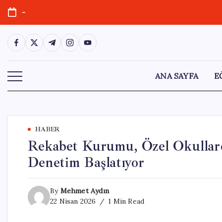
Skip
-
to
content
https://www.facebook.com/
https://twitter.com/
https://t.me/
https://www.instagram.com/
https://youtube.com/
ANA SAYFA
E
HABER
Rekabet Kurumu, Özel Okullarda
Denetim Başlatıyor
By
Mehmet Aydın
22 Nisan 2026
1 Min Read