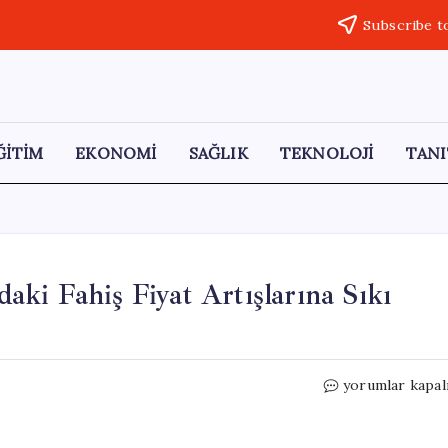
Subscribe t
ĞİTİM
EKONOMİ
SAĞLIK
TEKNOLOJİ
TANI
ki Fahiş Fiyat Artışlarına Sıkı
Rekabet
yorumlar kapal
Kurumu,
Özel
Okullardaki