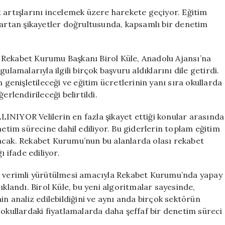
Fahiş
 artışlarını incelemek üzere harekete geçiyor. Eğitim
Fiyat
 artan şikayetler doğrultusunda, kapsamlı bir denetim
Artışlarına
Sıkı
Denetim
bet Kurumu Başkanı Birol Küle, Anadolu Ajansı’na
Başlatıyor
ulamalarıyla ilgili birçok başvuru aldıklarını dile getirdi.
için
enişletileceği ve eğitim ücretlerinin yanı sıra okullarda
erlendirileceği belirtildi.
YOR Velilerin en fazla şikayet ettiği konular arasında
netim sürecine dahil ediliyor. Bu giderlerin toplam eğitim
lınacak. Rekabet Kurumu’nun bu alanlarda olası rekabet
ı ifade ediliyor.
verimli yürütülmesi amacıyla Rekabet Kurumu’nda yapay
ıklandı. Birol Küle, bu yeni algoritmalar sayesinde,
in analiz edilebildiğini ve aynı anda birçok sektörün
el okullardaki fiyatlamalarda daha şeffaf bir denetim süreci