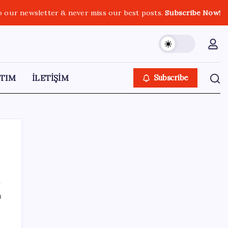
o our newsletter & never miss our best posts.
Subscribe Now!
TIM
İLETİŞİM
Subscribe
SON YAZILAR
ı
Meta’dan Yazılımcılar için Yeni Araç: Muse
Code