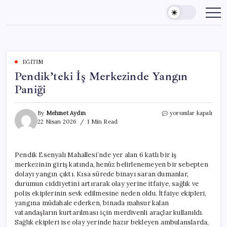
Skip
to
content
EĞITIM
Pendik’teki İş Merkezinde Yangın
Paniği
Pendik’teki
By
Mehmet Aydın
yorumlar kapalı
İş
22 Nisan 2026
1 Min Read
Merkezinde
Yangın
Paniği
Pendik Esenyalı Mahallesi’nde yer alan 6 katlı bir iş
için
merkezinin giriş katında, henüz belirlenemeyen bir sebepten
dolayı yangın çıktı. Kısa sürede binayı saran dumanlar,
durumun ciddiyetini artırarak olay yerine itfaiye, sağlık ve
polis ekiplerinin sevk edilmesine neden oldu. İtfaiye ekipleri,
yangına müdahale ederken, binada mahsur kalan
vatandaşların kurtarılması için merdivenli araçlar kullanıldı.
Sağlık ekipleri ise olay yerinde hazır bekleyen ambulanslarda,