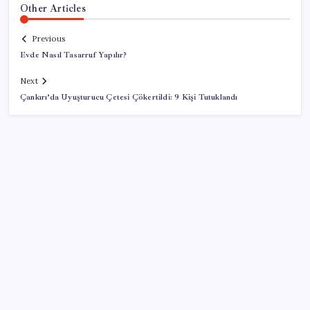
Other Articles
Previous
Evde Nasıl Tasarruf Yapılır?
Next
Çankırı’da Uyuşturucu Çetesi Çökertildi: 9 Kişi Tutuklandı
SON YAZILAR
CarrefourSA’dan dikkat çeken ‘alkol’ kararı: Stoklar
bitince satış sona erecek iddiası…