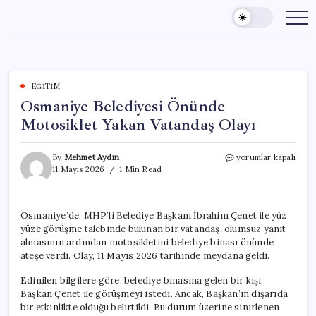
Skip
to
content
EĞITIM
Osmaniye Belediyesi Önünde
Motosiklet Yakan Vatandaş Olayı
Osmaniye
By
Mehmet Aydın
yorumlar kapalı
Belediyesi
11 Mayıs 2026
1 Min Read
Önünde
Motosiklet
Yakan
Osmaniye’de, MHP’li Belediye Başkanı İbrahim Çenet ile yüz
Vatandaş
yüze görüşme talebinde bulunan bir vatandaş, olumsuz yanıt
Olayı
için
almasının ardından motosikletini belediye binası önünde
ateşe verdi. Olay, 11 Mayıs 2026 tarihinde meydana geldi.
Edinilen bilgilere göre, belediye binasına gelen bir kişi,
Başkan Çenet ile görüşmeyi istedi. Ancak, Başkan’ın dışarıda
bir etkinlikte olduğu belirtildi. Bu durum üzerine sinirlenen