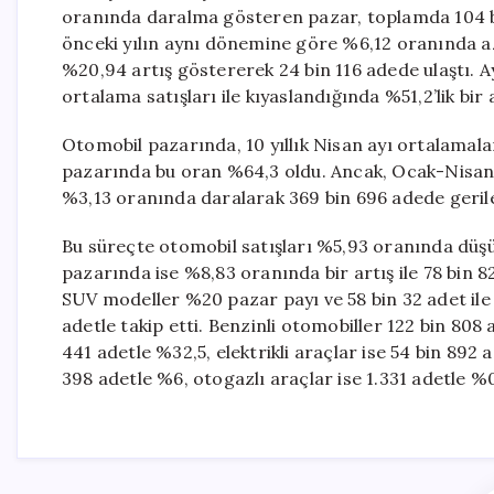
oranında daralma gösteren pazar, toplamda 104 bin
önceki yılın aynı dönemine göre %6,12 oranında azal
%20,94 artış göstererek 24 bin 116 adede ulaştı. A
ortalama satışları ile kıyaslandığında %51,2’lik bir
Otomobil pazarında, 10 yıllık Nisan ayı ortalamalar
pazarında bu oran %64,3 oldu. Ancak, Ocak-Nisan
%3,13 oranında daralarak 369 bin 696 adede gerile
Bu süreçte otomobil satışları %5,93 oranında düşüş
pazarında ise %8,83 oranında bir artış ile 78 bin 8
SUV modeller %20 pazar payı ve 58 bin 32 adet ile
adetle takip etti. Benzinli otomobiller 122 bin 808
441 adetle %32,5, elektrikli araçlar ise 54 bin 892 
398 adetle %6, otogazlı araçlar ise 1.331 adetle %