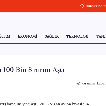
Subscribe t
ĞİTİM
EKONOMİ
SAĞLIK
TEKNOLOJİ
TANI
 100 Bin Sınırını Aştı
Nisan
yorumlar kapal
Ayında
Otomotiv
Satışları
100
tış barajını yine aştı. 2025 Nisan ayına kıyasla %1