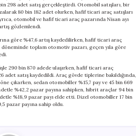
Bin
 298 adet satış gerçekleştirdi. Otomobil satışları, bir
Sınırını
arak 80 bin 182 adet olurken, hafif ticari araç satışları
Aştı
yrıca, otomobil ve hafif ticari araç pazarında Nisan ayı
için
 artış gözlemlendi.
ına göre %47,6 artış kaydedilirken, hafif ticari araç
 döneminde toplam otomotiv pazarı, geçen yıla göre
di.
le 290 bin 870 adede ulaşırken, hafif ticari araç
26 adet satış kaydedildi. Araç gövde tiplerine bakıldığında
 öne çıkarken, sedan otomobiller %15,7 pay ve 45 bin 669
 adetle %42,2 pazar payına sahipken, hibrit araçlar 94 bin
adetle %18,9 pazar payı elde etti. Dizel otomobiller 17 bin
0,5 pazar payına sahip oldu.