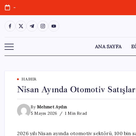
Skip
-
to
content
https://www.facebook.com/
https://twitter.com/
https://t.me/
https://www.instagram.com/
https://youtube.com/
ANA SAYFA
E
HABER
Nisan Ayında Otomotiv Satışları
By
Mehmet Aydın
5 Mayıs 2026
1 Min Read
2026 yılı Nisan ayında otomotiv sektörü, 100 bin sa