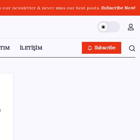
o our newsletter & never miss our best posts.
Subscribe Now!
TIM
İLETİŞİM
Subscribe
ı
SON YAZILAR
AB’den 348 uyduluk güvenlik iletişim ağına
onay